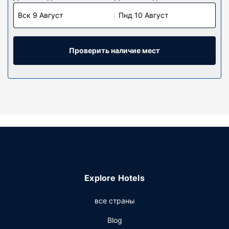
Номера
Вск 9 Август
Пнд 10 Август
Почувствуйте себя как дома в одном из 37 номеров с
индивидуальным декорированием, которые оснащены
следующим оборудованием: док-станция для iPod и
DVD-проигрыватель. Чтобы вам не пришлось скучать,
Проверить наличие мест
в номерах установлены плоскоэкранные телевизоры с
диагональю 42 дюйм., на которых можно смотреть
кабельное телевидение, а бесплатный беспроводной
доступ к интернету позволяет всегда оставаться на
связи. Собственные ванные комнаты, ванны или
душевые. Предоставляются дизайнерские туалетные
принадлежности и фен. Предоставляются следующие
удобства и услуги: сейфы (вмещают ноутбук) и
бесплатные газеты, а также телефон, с которого
можно осуществлять бесплатные местные звонки.
Explore Hotels
Особенности объекта
Расслабьтесь в спа-центре, который предлагает
все страны
массаж, процедуры по уходу за телом и процедуры
по уходу за лицом. Вы непременно оцените
Blog
предоставляемые возможности для спорта и отдыха,