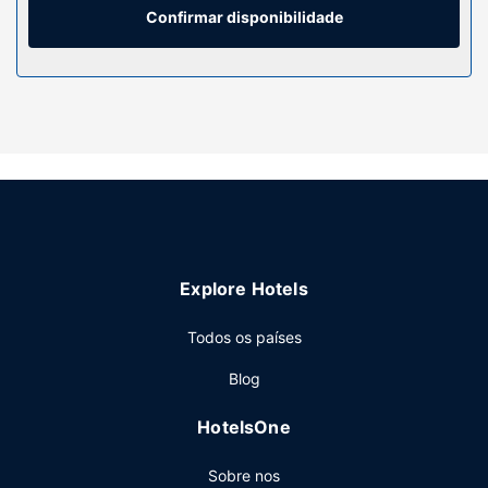
uma combinação polibã/banheira, artigos de higiene
Confirmar disponibilidade
exclusivos e secadores de cabelo.
Serviço do hotel
As propostas de lazer e entretenimento à sua disposição
incluem uma sala de fitness aberta 24 horas e aluguer de
bicicletas. As facilidades adicionais incluem Wi-fi grátis,
serviços de concierge e uma loja de presentes/quiosque
de jornais.
Restaurante
Termine o dia com uma bebida refrescante no bar/lounge.
Explore Hotels
O hotel serve pequeno-almoços buffet durante a semana
entre as 6:30 e as 11:00 e aos fins de semana entre as
Todos os países
7:00 e as 12:00, mediante uma sobretaxa.
Outros serviços
Blog
As principais comodidades incluem um business center,
HotelsOne
Check-in rápido e registo de saída rápido. Planeia um
evento em São Francisco? Este hotel dispõe de uma zona
Sobre nos
para conferências e de salas de reuniões, com uma área