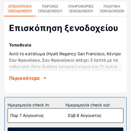
ΕΠΙΣΚΌΠΗΣΗ
ΠΑΡΟΧΕΣ
ΠΛΗΡΟΦΟΡΊΕΣ
ΠΟΛΙΤΙΚΗ
ΞΕΝΟΔΟΧΕΊΟΥ
ΞΕΝΟΔΟΧΕΙΟΥ
ΞΕΝΟΔΟΧΕΊΟΥ
ΞΕΝΟΔΟΧΕΊΩΝ
Επισκόπηση ξενοδοχείου
Τοποθεσία
Αυτό το κατάλυμα (Hyatt Regency San Francisco, Κέντρο
Σαν Φρανσίσκο, Σαν Φρανσίσκο) απέχει 3 λεπτά με τα
πόδια από: Ferry Building (ιστορικό κτίριο) και 11 λεπτά
με τα πόδια από: Κόλπος του Σαν Φρανσίσκο. Αυτό το
Περισσότερα
ξενοδοχείο απέχει 0,5 χλμ. από: Εμπορικό Συγκρότημα
Embarcadero Center και 0,9 χλμ. από: Ξενοδοχείο Palace
Hotel.
Δωμάτια
Ημερομηνία check in:
Ημερομηνία check out:
Νιώστε σαν στο σπίτι σας σε ένα από τα 821 δωμάτια,
Παρ 7 Αύγουστος
Σάβ 8 Αύγουστος
όπου υπάρχουν: ψυγείο και τηλεοράσεις Smart. Το
κρεβάτι σας (με ανώστρωμα) διαθέτει
κλινοσκεπάσματα υψηλής ποιότητας (premium). Για τη