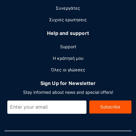
μπαρ/lounge. Με επιπλέον χρέωση είναι διαθέσιμο
Συνεργάτες
πρωινό (σε μπουφέ) τις καθημερινές μεταξύ 6:30 π.μ. -
11:00 π.μ. και τα σαββατοκύριακα μεταξύ 7:00 π.μ. - 12
Συχνες ερωτησεις
το μεσημέρι.
Help and support
Άλλες παροχές
Στις σημαντικές παροχές περιλαμβάνονται ένα
Support
επιχειρηματικό κέντρο, γρήγορο check-in και γρήγορο
check-out. Θέλετε να οργανώσετε μια εκδήλωση σε
Η κράτησή μου
αυτήν την πόλη (Σαν Φρανσίσκο); Αυτό το ξενοδοχείο
Όλες οι γλώσσες
διαθέτει χώρο που είναι 6689 τετραγωνικά μέτρα και
περιλαμβάνει συνεδριακό χώρο και αίθουσες
Sign Up for Newsletter
συνεδριάσεων.
Stay informed about news and special offers!
Subscribe