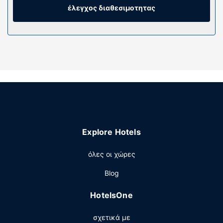
διασκέδασή σας προσφέρονται τηλεοράσεις με επίπεδη
έλεγχος διαθεσιμοτητας
οθόνη 47 ιντσών με καλωδιακά κανάλια, ενώ μπορείτε
να είστε πάντα online με δωρεάν ασύρματη πρόσβαση
στο ίντερνετ. Τα ιδιωτικά μπάνια με συνδυασμό
ντουζιέρας-μπανιέρας διαθέτουν επώνυμα προϊόντα
προσωπικής περιποίησης και πιστολάκια μαλλιών.
Παροχές καταλύματος
Μην παραλείψετε να δοκιμάσετε τις ψυχαγωγικές
δραστηριότητες που προσφέρονται, όπως γυμναστήριο
ανοιχτό όλο το 24ωρο και ποδήλατα για ενοικίαση. Οι
επιπλέον παροχές σε αυτό το ξενοδοχείο
Explore Hotels
περιλαμβάνουν δωρεάν ασύρματο ίντερνετ, υπηρεσίες
concierge και κατάστημα δώρων/περίπτερο με
όλες οι χώρες
εφημερίδες.
Εστιατόριο
Blog
Απολαύστε ένα γεύμα στο εστιατόριο ή σνακ σε μια
HotelsOne
καφετέρια. Αυτό το ξενοδοχείο προσφέρει επίσης room
service (κατά τη διάρκεια συγκεκριμένων ωρών μόνο).
σχετικά με
Χαλαρώστε στο τέλος της μέρας με ένα ποτό στο