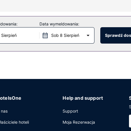
rkowe przybory toaletowe i suszarki do włosów.
e centrum fitness i rowery do wypożyczenia. Ten hotel oferuje równ
ldowania:
Data wymeldowania:
tierska i sklepy z pamiątkami i czasopismami.
 Sierpień
Sob 8 Sierpień
Sprawdź do
obiekcie takim jak hotel do Twojej dyspozycji pozostaje także obsłu
iadania w formie bufetu są podawane w dni powszednie od 6:30 do 1
ekspresowe zameldowanie oraz ekspresowe wymeldowanie. Jeżeli pl
 sale konferencyjne o łącznej powierzchni 6689 m kw. (72000 stopy
otelsOne
Help and support
S
 nas
Support
łaściciele hoteli
Moja Rezerwacja