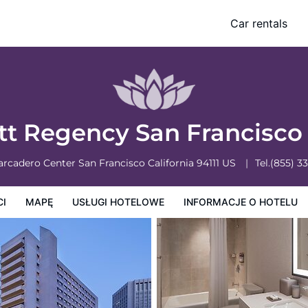
Car rentals
owe
Informacje o hotelu
Zasady działalności hotelu
tt Regency San Francisc
arcadero Center
San Francisco
California
94111
US
Tel.
(855) 3
CI
MAPĘ
USŁUGI HOTELOWE
INFORMACJE O HOTELU