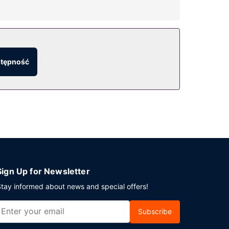
ież udogodnienia takie jak bezpłatny
stępność
ga pokojowa (w określonych godzinach). Zrelaksuj
1, a w weekendy od 7 do południe za opłatą.
anujesz spotkanie w mieście San Francisco,
 kwadratowe).
Sign Up for Newsletter
tay informed about news and special offers!
Subscribe