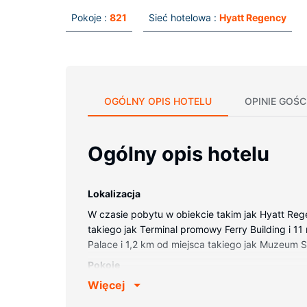
Pokoje :
821
Sieć hotelowa :
Hyatt Regency
OGÓLNY OPIS HOTELU
OPINIE GOŚC
Ogólny opis hotelu
Lokalizacja
W czasie pobytu w obiekcie takim jak Hyatt Reg
takiego jak Terminal promowy Ferry Building i 11 m
Palace i 1,2 km od miejsca takiego jak Muzeum 
Pokoje
Więcej
Poczuj się jak w domu w 821 pokojach, których 
bezprzewodowy dostęp do internetu zapewni łąc