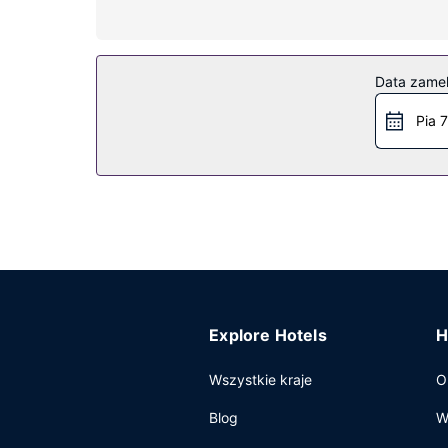
wyposażenie: wanna połączona z prysznicem, ma
Udogodnienia w obiekcie
Dostępne udogodnienia rekreacyjne to całodobow
Data zame
bezprzewodowy dostęp do internetu, obsługa por
Pia 7
Restauracja
Do dyspozycji gości: restauracja i kawiarnia. W 
się po całym dniu w barze/salonie klubowym. Śn
Pozostałe udogodnienia
Udogodnienia biznesowe to centrum biznesowe, 
hotel oferuje pomieszczenia konferencyjne oraz
Explore Hotels
H
Wszystkie kraje
O
Blog
W