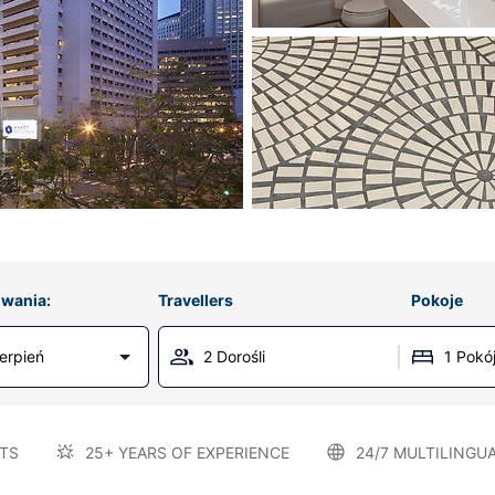
wania:
Travellers
Pokoje
erpień
2 Dorośli
1 Pokó
TS
25+ YEARS OF EXPERIENCE
24/7 MULTILINGU