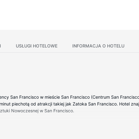
I
USŁUGI HOTELOWE
INFORMACJA O HOTELU
ency San Francisco w mieście San Francisco (Centrum San Francisco
inut piechotą od atrakcji takiej jak Zatoka San Francisco. Hotel znajd
Sztuki Nowoczesnej w San Francisco.
wyposażenie to lodówka i Telewizory Smart TV. Wyposażenie łóżek to
zność ze światem, a 47-cal. telewizor płaskoekranowy i telewizja 