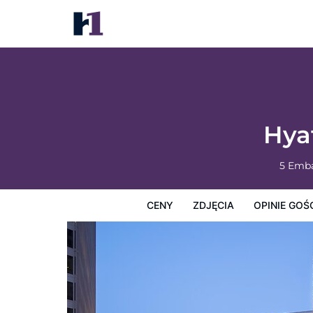
Hyatt Regency San Francisco
Ceny
Zdjęcia
Opinie Gości
Mapę
Usługi Hotel
Hya
5 Emb
CENY
ZDJĘCIA
OPINIE GOŚ