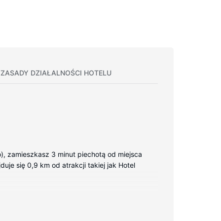
ZASADY DZIAŁALNOŚCI HOTELU
), zamieszkasz 3 minut piechotą od miejsca
uje się 0,9 km od atrakcji takiej jak Hotel
 pillowtop oraz pościel premium. Bezpłatny
kablowa — rozrywkę. Prywatna łazienka —