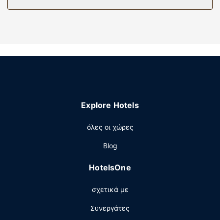
περιποίησης και πιστολάκια μαλλιών. Οι παροχές
περιλαμβάνουν χρηματοκιβώτια που χωρούν λάπτοπ και
γραφεία, καθώς επίσης τηλέφωνα με δωρεάν τοπικές
κλήσεις.
Παροχές καταλύματος
Μην παραλείψετε να δοκιμάσετε τις ψυχαγωγικές
δραστηριότητες που προσφέρονται, όπως εσωτερική
πισίνα, μπανιέρα υδρομασάζ και γυμναστήριο ανοιχτό
όλο το 24ωρο. Οι επιπλέον παροχές σε αυτό το
Explore Hotels
ξενοδοχείο περιλαμβάνουν δωρεάν ασύρματο ίντερνετ,
υπηρεσίες concierge και χώρο φύλαξης εξοπλισμού σκι.
όλες οι χώρες
Εστιατόριο
Blog
Αν θέλετε να απολαύσετε αμερικανική κουζίνα,
μπορείτε να δοκιμάσετε τις σπεσιαλιτέ του Stephens
HotelsOne
American Bistro (εστιατόριο) που σερβίρει μεσημεριανό
και βραδινό. Μπορείτε επίσης να μείνετε μέσα και να
σχετικά με
επωφεληθείτε από το room service (κατά τη διάρκεια
συγκεκριμένων ωρών μόνο). Ξεδιψάστε με το
Συνεργάτες
αγαπημένο σας ποτό στο μπαρ/lounge. Με επιπλέον