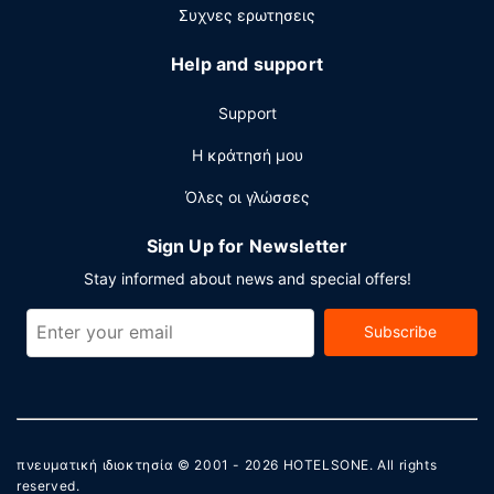
χρέωση είναι διαθέσιμο πρωινό (σε μπουφέ) καθημερινά
Συχνες ερωτησεις
μεταξύ 6:00 π.μ. - 10:00 π.μ..
Help and support
Άλλες παροχές
Στις σημαντικές παροχές περιλαμβάνονται γρήγορο
Support
check-out, υπηρεσίες στεγνοκαθαριστηρίου/πλυντηρίων
και ρεσεψιόν όλο το 24ωρο. Θέλετε να οργανώσετε μια
Η κράτησή μου
εκδήλωση σε αυτήν την πόλη (Σολτ Λέικ Σίτι); Αυτό το
Όλες οι γλώσσες
ξενοδοχείο διαθέτει χώρο που είναι 0 τετραγωνικά
μέτρα και περιλαμβάνει συνεδριακό χώρο και αίθουσες
Sign Up for Newsletter
συνεδριάσεων. Στους χώρους μας θα βρείτε στάθμευση
χωρίς παρκαδόρο (με χρέωση).
Stay informed about news and special offers!
Subscribe
πνευματική ιδιοκτησία © 2001 - 2026
HOTELSONE
. All rights
reserved.