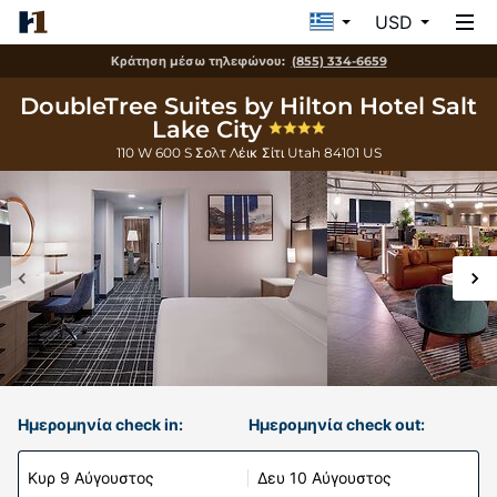
USD
Κράτηση μέσω τηλεφώνου:
(855) 334-6659
DoubleTree Suites by Hilton Hotel Salt
Lake City
110 W 600 S
Σολτ Λέικ Σίτι
Utah
84101
US
Ημερομηνία check in:
Ημερομηνία check out:
Κυρ 9 Αύγουστος
Δευ 10 Αύγουστος