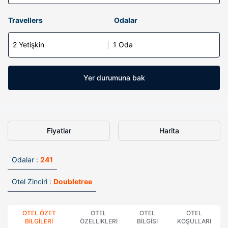
Travellers
Odalar
2 Yetişkin
1 Oda
Yer durumuna bak
Fiyatlar
Harita
Odalar :
241
Otel Zinciri :
Doubletree
OTEL ÖZET
OTEL
OTEL
OTEL
BILGILERI
ÖZELLIKLERI
BILGISI
KOŞULLARI