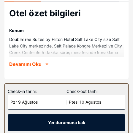
Otel özet bilgileri
Konum
DoubleTree Suites by Hilton Hotel Salt Lake City size Salt
Lake City merkezinde, Salt Palace Kongre Merkezi ve City
Creek Center ile 5 dakika sürüş mesafesinde konaklama
imkânı sunuyor. Bu otel Utah Üniversitesi ile 3,1 mi (5 km)
Devamını Oku
ve Temple Meydanı ile 1,2 mi (2 km) mesafede.
Odalar
Misafirler için 241 klimalı odada buzdolabı ve mikrodalga
fırın mevcuttur. Misafirlerin iyi vakit geçirmesi için kablolu
Check-in tarihi:
Check-out tarihi:
TV kanalları olan 42-inç plazma televizyon ve ücretli
Pzr 9 Ağustos
Ptesi 10 Ağustos
kablosuz internet vardır. Özel banyoda lüks
banyo/kozmetik ürünleri ve saç kurutma makinesi vardır.
Misafirlerimize dizüstü bilgisayar saklamaya uygun emanet
kasası, masa ve telefon ile ücretsiz şehir içi telefon
Yer durumuna bak
görüşmesi imkânlar ve kolaylıklar sunulmaktadır.