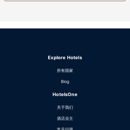
您可以去Stephens American Bistro餐厅享用美味佳肴，这里
供应午餐和晚餐，主打美洲菜。或者可以待在房间里，享受部
分时段客房送餐服务。您可以到酒吧/酒廊，点一杯喜欢的饮
品，畅饮一番。每天 06:00 至 10:00 提供收费的自助式早
餐。
其他设施
特色服务/设施包括快速退房、干洗/洗衣服务和24 小时前台服
务。计划在盐湖城举办活动？这家酒店拥有 0 平方米（1 平方
Explore Hotels
英尺）的空间，包括会议场地和会议室。酒店提供收费自助停
车。
所有国家
Blog
HotelsOne
关于我们
酒店业主
常见问题