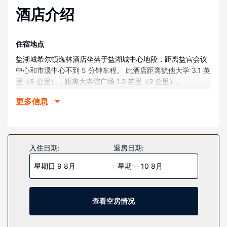
酒店介绍
住宿地点
盐湖城希尔顿逸林酒店坐落于盐湖城中心地段，距离盐宫会议
中心和市溪中心不到 5 分钟车程。 此酒店距离犹他大学 3.1 英
里（5 公里），距离大寺院广场 1.2 英里（2 公里）。
客房
更多信息
有 241 间空调客房提供冰箱和微波炉；您定能在旅途中找到家
的舒适。带有有线频道的 42 英寸等离子电视可满足您的娱乐
需求；同时提供收费无线网络，方便您与朋友保持联系。私人
浴室提供名牌洗护用品和吹风机。便利设施包括可存放笔记本
入住日期:
退房日期:
电脑的保险箱和书桌，以及带有免费市内通话的电话。
星期日 9 8月
星期一 10 8月
物业设施
一定要享受一下室内游泳池、热水浴缸和24 小时健身中心等度
假设施。此酒店的其他特色包括免费 WiFi、礼宾服务和滑雪用
查看空房情况
具寄存处。
餐厅