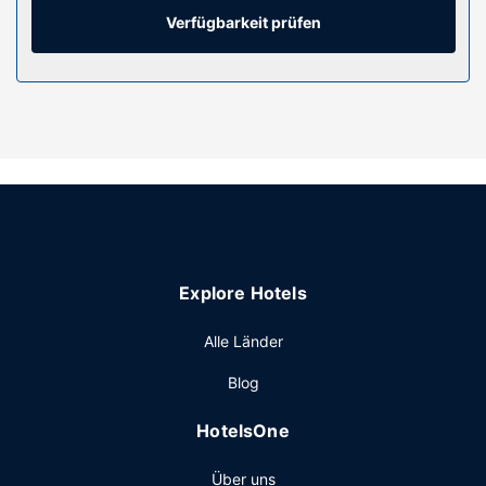
gehören Safes und Wasserkocher mit Kaffee-/Teezubehör;
Verfügbarkeit prüfen
die Zimmer werden täglich sauber gemacht.
Ausstattung der Anlage
Gönn dir einen Besuch des Wellnessbereichs, der
Massagen, Körperbehandlungen und
Gesichtsbehandlungen bietet. Sicher ist bei folgenden
Freizeitmöglichkeiten auch für dich das Richtige dabei:
Außenpool, Innenpool und Whirlpool. Zu den Highlights, die
dieses Resort bietet, gehören zudem kostenloses WLAN,
ein Concierge-Service und ein Friseursalon.
Restaurant
Explore Hotels
Gegen Gebühr wird täglich von 07:00 Uhr bis 11:00 Uhr ein
Alle Länder
großes Frühstück angeboten.
Sonstige Einrichtungen
Blog
Zum Angebot gehören ein Businesscenter, kostenlose
HotelsOne
Zeitungen in der Lobby und ein Textilreinigungsservice.
Für Veranstaltungen stehen folgende Einrichtungen zur
Über uns
Verfügung: Konferenzfläche und Tagungsräume. Vor Ort