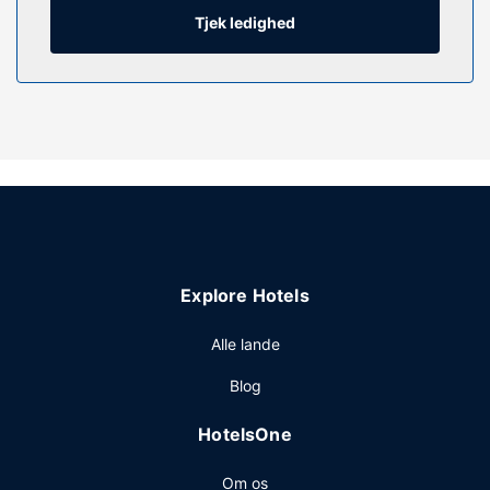
pengeskabe og kaffe-/temaskiner, og rengøring udføres
Tjek ledighed
dagligt.
Ejendomsfacilitet
Forkæl dig selv med et besøg i stedets spa, der tilbyder
massage, kropsbehandlinger og ansigtsbehandlinger. Du
vil helt sikkert værdsætte de rekreative faciliteter, som
omfatter en udendørs pool, en indendørs pool og et
boblebad. Andre faciliteter på dette resort inkluderer
gratis trådløs internetadgang, concierge-tjenester og
frisørsalon.
Restaurant
Explore Hotels
Få stillet sulten på dette resorts bar/lounge, hvor du kan
Alle lande
nyde udsigten til haven og spise udendørs. Du kan også
købe snacks på stedets kaffebar/café. Fuld morgenmad
Blog
tilbydes mod gebyr dagligt fra kl. 07.00 til kl. 11.00.
Andre faciliteter
HotelsOne
Gæsterne har blandt andet adgang til et forretningscenter,
Om os
gratis aviser i lobbyen og renseri/vaskeservice. Dette