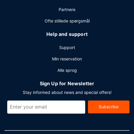
resort tilbyder arrangementfaciliteter, såsom
Partnere
konferencelokaler og mødelokaler. Gratis selvstændig
parkering er til rådighed på stedet.
Ofte stillede spørgsmål
Help and support
Support
Min reservation
Alle sprog
Sign Up for Newsletter
Stay informed about news and special offers!
Subscribe