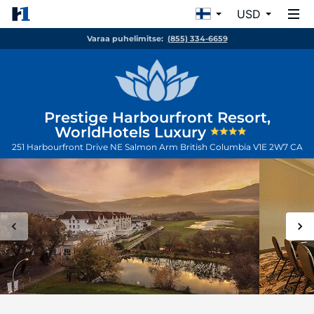
USD
Varaa puhelimitse:
(855) 334-6659
Prestige Harbourfront Resort,
WorldHotels Luxury
251 Harbourfront Drive NE
Salmon Arm
British Columbia
V1E 2W7
CA