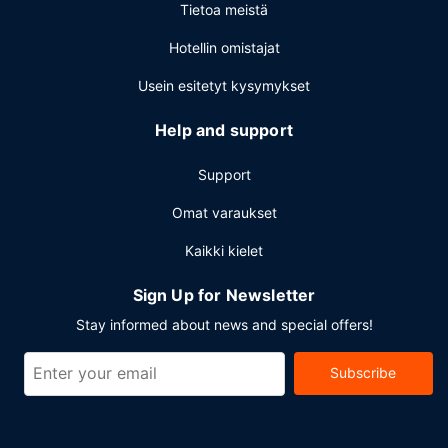
Tietoa meistä
tarjoaa asiakkailleen seuraavat kokoustilat: konferenssitila
ja kokoushuoneita. Palveluihin kuuluu ilmainen pysäköinti.
Hotellin omistajat
Usein esitetyt kysymykset
Help and support
Support
Omat varaukset
Kaikki kielet
Sign Up for Newsletter
Stay informed about news and special offers!
Subscribe