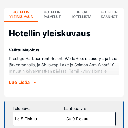
HOTELLIN
HOTELLIN
TIETOA
HOTELLIN
YLEISKUVAUS
PALVELUT
HOTELLISTA
SÄÄNNÖT
Hotellin yleiskuvaus
Valittu Majoitus
Prestige Harbourfront Resort, WorldHotels Luxury sijaitsee
järvenrannalla, ja Shuswap Lake ja Salmon Arm Wharf 10
minuutin kävelymatkan päässä. Tämä kylpylälomalle
soveltuva lomakeskus sijaitsee 0,8 km:n päässä kohteesta
Lue Lisää
Peter Jannink Nature Park ja 1,1 km:n päässä kohteesta
Centenoka Park Mall.
Huoneet
Kaikissa 120 huoneessa on ilmastointi ja taulutelevisio.
Tulopäivä:
Lähtöpäivä:
Mukavuuksiin kuuluu kaapelikanavat sekä ilmainen
La 8 Elokuu
Su 9 Elokuu
langaton internetyhteys. Huoneissa on oma kylpyhuone, ja
sen varusteluun kuuluu suihkun ja kylpyammeen