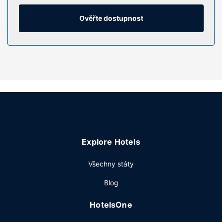
koupelny nabízí vybavení, jehož součástí jsou vana se
sprchou, značkové toaletní potřeby a vysoušeč vlasů.
Ověřte dostupnost
Další užitečné vybavení a služby: telefon, psací stůl a
kávovar/čajovar.
Vybavení nemovitosti
Hotel nabízí řadu možností sportovního vyžití a zábavy,
jako je například krytý bazén. K dalšímu vybavení hotelu
patří bezdrátový internet zdarma a společenský sál.
Restaurace
Denně od 6:30 do 9:30 budete zváni na kontinentální
snídani zdarma.
Explore Hotels
Další vybavení
Hostům jsou k dispozici čistírna oděvů, recepce s
Všechny státy
nepřetržitým provozem a úschova zavazadel. Přímo v
Blog
areálu je hostům k dispozici samostatné parkování
zdarma.
HotelsOne