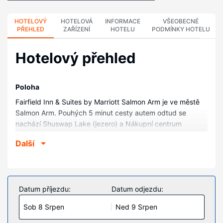
HOTELOVÝ
HOTELOVÁ
INFORMACE
VŠEOBECNÉ
PŘEHLED
ZAŘÍZENÍ
HOTELU
PODMÍNKY HOTELU
Hotelový přehled
Poloha
Fairfield Inn & Suites by Marriott Salmon Arm je ve městě
Salmon Arm. Pouhých 5 minut cesty autem odtud se
nachází Shuswap Lake (jezero) a Nákupní centrum
Centenoka Park Mall. Tento hotel se nachází 1,5 km od
Další
Přístavní molo Salmon Arm Wharf a 2,1 km od Přírodní park
Petera Janninka.
Pokoje
V jednom z 95 pokojů, k jejichž vybavení patří LED
Datum příjezdu:
Datum odjezdu:
televize, se budete cítit jako doma. Bezdrátový internet
Sob 8 Srpen
Ned 9 Srpen
zdarma vám zajistí spojení se světem a televize, která
nabízí digitální kanály, dobrou zábavu. Soukromé