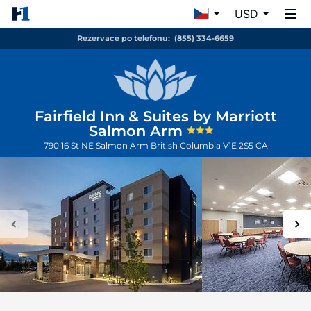
USD
Rezervace po telefonu:
(855) 334-6659
Fairfield Inn & Suites by Marriott
Salmon Arm
790 16 St NE
Salmon Arm
British Columbia
V1E 2S5
CA