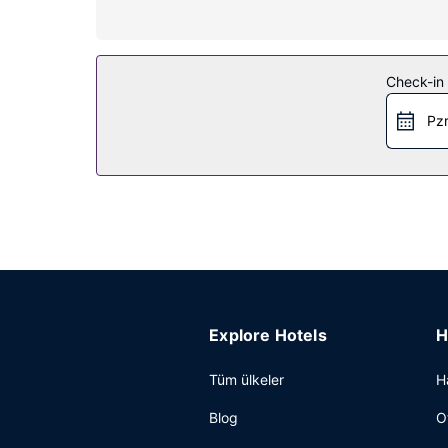
Otelin güzelliği
Misafirlerimiz için kapalı havuz, ücretsiz kablos
Restoran
Check-in t
Misafirlere her gün 06.30 ve 09.30 arasında ücret
Pzr
Diğer güzellikler
Misafirler için kuru temizleme/çamaşır yıkama ser
Explore Hotels
H
Tüm ülkeler
H
Blog
O