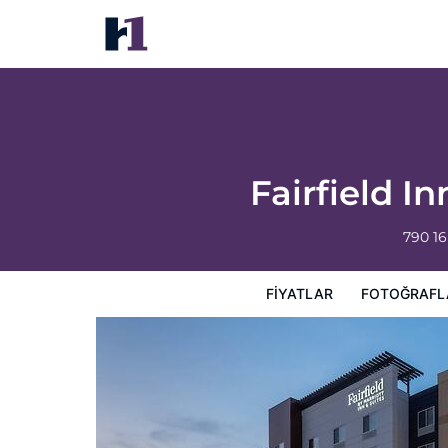
Fairfield Inn & Suites by Marriott Salmon 
Fiyatlar
Fotoğraflar
Görüşler
Harita
Otel Özellik
Fairfield I
790 1
FIYATLAR
FOTOĞRAFL