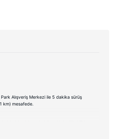
ark Alışveriş Merkezi ile 5 dakika sürüş
2,1 km) mesafede.
mizin iyi vakit geçirebilmesi için dijital TV
Misafirlerimize telefon, masa ve kahve/çay