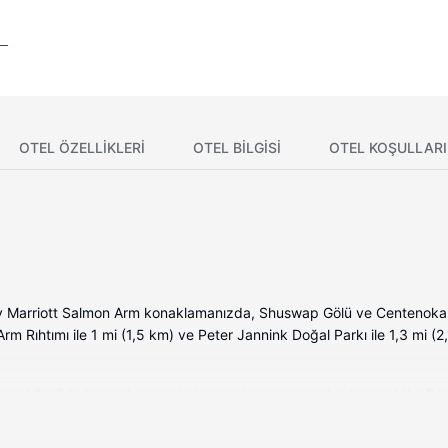
OTEL ÖZELLIKLERI
OTEL BILGISI
OTEL KOŞULLARI
by Marriott Salmon Arm konaklamanızda, Shuswap Gölü ve Centenoka P
m Rıhtımı ile 1 mi (1,5 km) ve Peter Jannink Doğal Parkı ile 1,3 mi (
r. Misafirlerimize ücretsiz kablosuz internet sunulmaktadır. Misafirleri
yonu, lüks banyo/kozmetik ürünleri ve saç kurutma makinesi vardır. 
r.