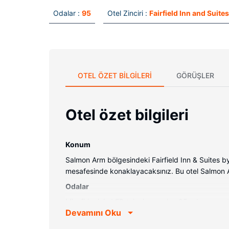
Odalar :
95
Otel Zinciri :
Fairfield Inn and Suites
OTEL ÖZET BILGILERI
GÖRÜŞLER
Otel özet bilgileri
Konum
Salmon Arm bölgesindeki Fairfield Inn & Suites 
mesafesinde konaklayacaksınız. Bu otel Salmon Ar
Odalar
Misafirler için LED televizyon olan 95 oda mevcuttu
Devamını Oku
kanalları vardır. Özel banyo, duş/küvet kombinas
makinesi gibi imkânlar ve kolaylıklar sunulmaktadı