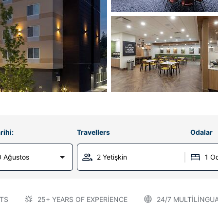
rihi:
Travellers
Odalar
0 Ağustos
2 Yetişkin
1 O
TS
25+ YEARS OF EXPERIENCE
24/7 MULTILINGU