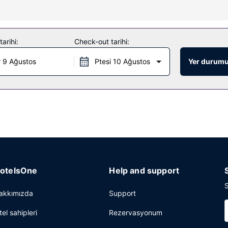
uz İnternet ve banket salonu bulunmaktadır.
arihi:
Check-out tarihi:
siz kontinental kahvaltı servisi yapılmaktadır.
 9 Ağustos
Ptesi 10 Ağustos
Yer durumu
visi, 24 saat açık resepsiyon ve valiz dolabı mevcuttur. Ücretsiz otop
otelsOne
Help and support
S
akkımızda
Support
tel sahipleri
Rezervasyonum