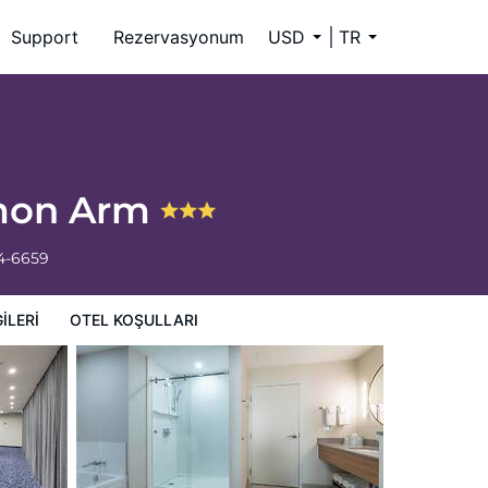
Support
Rezervasyonum
USD
TR
almon Arm
34-6659
ILERI
OTEL KOŞULLARI