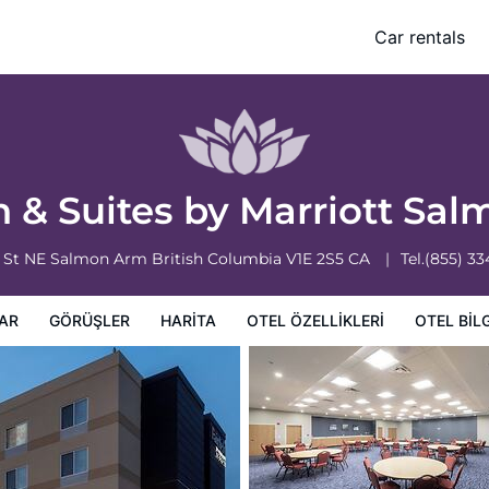
Arm
Car rentals
leri
Otel bilgileri
Otel Koşulları
nn & Suites by Marriott S
6 St NE
Salmon Arm
British Columbia
V1E 2S5
CA
Tel.
(855) 3
AR
GÖRÜŞLER
HARITA
OTEL ÖZELLIKLERI
OTEL BILG