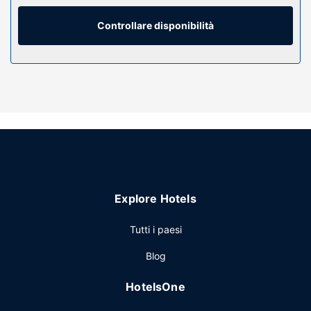
firmati e asciugacapelli. I comfort includono telefoni,
scrivanie e accessori per la preparazione di caffè/tè.
Controllare disponibilità
Attrattive della proprietà
Le opportunità di svago non mancano: avrai a disposizione
una piscina coperta, oltre a il Wi-Fi gratuito e una sala
ricevimenti.
Ristorante
La colazione continentale viene servita gratuitamente tutti i
giorni dalle ore 06:30 alle ore 09:30.
Altre attrattive
Potrai usufruire di un pratico servizio di lavanderia e
Explore Hotels
lavaggio a secco, una reception aperta 24 ore su 24 e
deposito bagagli. Il un parcheggio gratuito è disponibile in
Tutti i paesi
loco.
Blog
HotelsOne