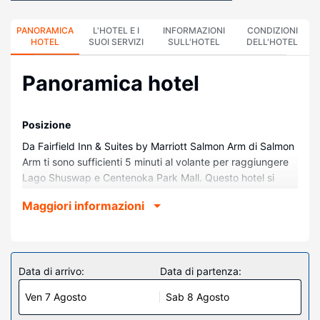
PANORAMICA
L'HOTEL E I
INFORMAZIONI
CONDIZIONI
HOTEL
SUOI SERVIZI
SULL'HOTEL
DELL'HOTEL
Panoramica hotel
Posizione
Da Fairfield Inn & Suites by Marriott Salmon Arm di Salmon
Arm ti sono sufficienti 5 minuti al volante per raggiungere
Lago Shuswap e Centenoka Park Mall. Questo hotel si
trova a 1,5 km da Salmon Arm Wharf e 2,1 km da Peter
Maggiori informazioni
Jannink Nature Park.
Camere
Soggiorna in una delle 95 camere della struttura, complete
di TV LED. Il Wi-Fi gratuito ti consente di restare in contatto
Data di arrivo:
Data di partenza:
con il mondo, mentre la TV con canali in digitale è l'ideale
Ven 7 Agosto
Sab 8 Agosto
per concedersi un po' di svago. Il bagno in camera
dispone di combinazione doccia/vasca, set di cortesia