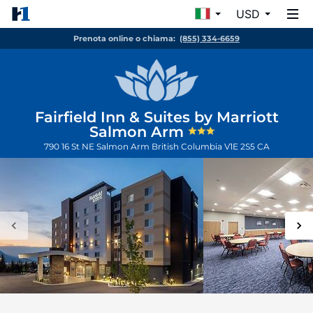
USD
Prenota online o chiama:
(855) 334-6659
Fairfield Inn & Suites by Marriott
Salmon Arm
790 16 St NE
Salmon Arm
British Columbia
V1E 2S5
CA