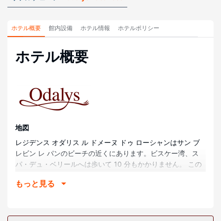
ホテル概要
館内設備
ホテル情報
ホテルポリシー
ホテル概要
地図
レジデンス オダリス ル ドメーヌ ドゥ ローシャンはサン ブ
レビン レ パンのビーチの近くにあります。ビスケー湾、ス
パ・デュ・ベリールへは歩いて 10 分もかかりません。 この
レジデンスは、ラ ボル ビーチまで 24.3 km、カジノ・ド・
もっと見る
サンブレヴァンまで 0.9 km の場所にあります。
部屋
全 70 室ある客室には、冷蔵庫、コンロなどの備わった簡易