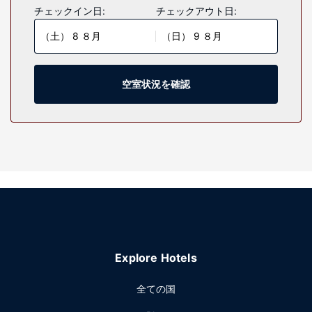
キッチンがあり、ゆったりおくつろぎいただけます。WiFi (無
チェックイン日:
チェックアウト日:
料)をお使いいただけるほか、薄型テレビをご覧いただけま
（土） 8 ８月
（日） 9 ８月
す。電子レンジ、コーヒー / ティーメーカーをご利用いただ
けるほか、ベビーベッド (有料)もリクエストの上ご利用いた
だけます。
空室状況を確認
施設
24 時間営業のフィットネスセンター、季節限定屋外プールと
いったレクリエーション設備をぜひご利用ください。その他
の設備としてこのレジデンスでは、WiFi (無料)、駐輪場をご
利用いただけます。
その他の施設
多言語サービス、ランドリー設備、エレベーターをお使いい
ただけます。敷地内にはセルフパーキング (無料) が備わって
います。
Explore Hotels
全ての国