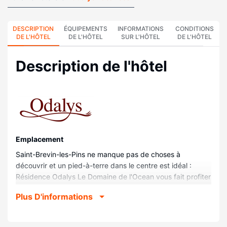
DESCRIPTION
ÉQUIPEMENTS
INFORMATIONS
CONDITIONS
DE L'HÔTEL
DE L'HÔTEL
SUR L'HÔTEL
DE L'HÔTEL
Description de l'hôtel
Emplacement
Saint-Brevin-les-Pins ne manque pas de choses à
découvrir et un pied-à-terre dans le centre est idéal :
Résidence Odalys Le Domaine de l'Ocean vous fait profiter
d'un séjour près de la plage et se trouve à moins de 10
Plus D'informations
minutes à pied de Baie de Biscaye et Spa du Béryl. Cette
résidence se trouve à 24,3 km de Plage de La Baule et à
0,9 km de Casino de Saint-Brevin.