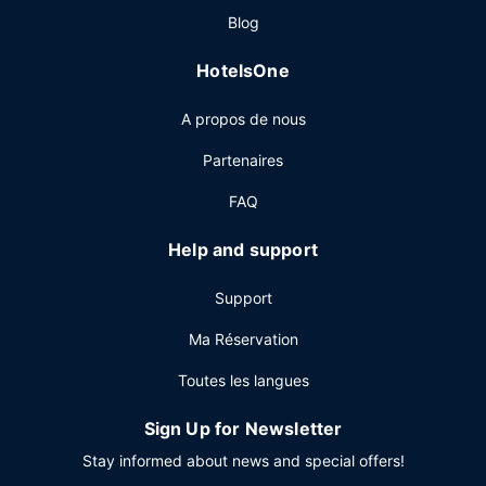
Autres services
Blog
Les équipements et services proposés incluent un
HotelsOne
personnel polyglotte, une laverie et un ascenseur. Un
parking gratuit est disponible dans l'enceinte de
A propos de nous
l'hébergement.
Partenaires
FAQ
Help and support
Support
Ma Réservation
Toutes les langues
Sign Up for Newsletter
Stay informed about news and special offers!