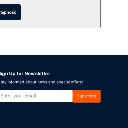
czasopismami oraz usługi weselne.
stępność
k hotel. Możesz też zostać w pokoju i skorzystać
ym z lokali: bar/salon klubowy. Śniadania
. Ten obiekt typu hotel zapewnia udogodnienia
arkowanie samodzielne.
Sign Up for Newsletter
tay informed about news and special offers!
Subscribe