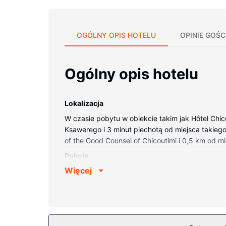
OGÓLNY OPIS HOTELU
OPINIE GOŚC
Ogólny opis hotelu
Lokalizacja
W czasie pobytu w obiekcie takim jak Hôtel Chic
Ksawerego i 3 minut piechotą od miejsca takiego j
of the Good Counsel of Chicoutimi i 0,5 km od mi
Pokoje
Więcej
Poczuj się jak w domu w 86 oryginalnie udekoro
bezprzewodowy dostęp do internetu zapewni łącz
zestawy do parzenia kawy i herbaty oraz telefon
Udogodnienia w obiekcie
Do pokoju przylega taras, z którego roztacza się