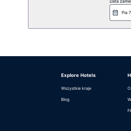
Data zame
deco oferuje również takie udogodnienia jak be
Pia 7
Restauracja
Zachwyć się kuchnią taką jak kuchnia międzynarod
z obsługi pokojowej w określonych godzinach lu
kontynentalne są podawane w dni powszednie od
Pozostałe udogodnienia
Udogodnienia biznesowe to całodobowe centrum 
konferencyjne takie jak pomieszczenia konferen
Explore Hotels
H
Wszystkie kraje
O
Blog
W
F