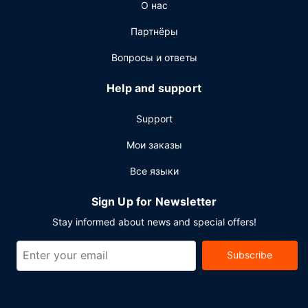
О нас
Отель ждет своих гостей в ресторане Inter, одном из
своих 3 ресторана(ов). Это отличное место, чтобы
Партнёры
попробовать блюда, которые предлагает
международная кухня. Тем, кому не хочется покидать
Вопросы и ответы
свой номер, отель предлагает обслуживание номеров
(по расписанию). К услугам гостей также кофейня/
Help and support
кафе с легкими закусками. Загляните в бар/лаунж и
утолите жажду своим любимым напитком. За
Support
отдельную плату предлагается завтрак
Мои заказы
(континентальный): по будним дням с 6:30 до 10:00, по
выходным дням с 7:00 до 11:00.
Все языки
Другие особенности
Sign Up for Newsletter
Для удобства гостей предоставляется следующее:
круглосуточный бизнес-центр, ускоренная
Stay informed about news and special offers!
регистрация при заезде и химчистка или прачечная.
Для проведения мероприятий предоставляется
Subscribe
следующее: помещение для конференций и
переговорные комнаты. Предоставляется бесплатная
самостоятельная парковка.