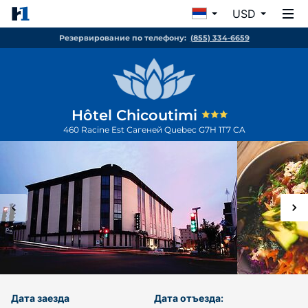
USD
Резервирование по телефону:
(855) 334-6659
Hôtel Chicoutimi
460 Racine Est
Сагеней
Quebec
G7H 1T7
CA
Дата заезда
Дата отъезда: