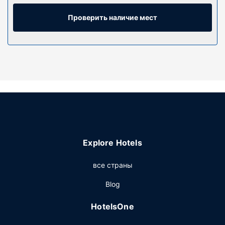
печь. Чтобы вам не пришлось скучать, в номерах
установлены плазменные панели с диагональю 36
Проверить наличие мест
дюйм., на которых можно смотреть кабельное
телевидение, а бесплатный беспроводной доступ к
интернету позволяет всегда оставаться на связи.
Предоставляются следующие удобства и услуги:
письменные столы и кофеварки/чайники, а также
телефон, с которого можно осуществлять бесплатные
местные звонки.
Особенности объекта
К вашим услугам многочисленные возможности для
спорта и отдыха, в числе которых круглосуточный
Explore Hotels
оздоровительный центр, а также терраса, где можно
отдохнуть и насладиться красивым видом. Этот отель
все страны
в стиле ар-деко также предоставляет следующие
услуги и удобства: бесплатный беспроводной доступ в
Blog
интернет, магазины сувениров/газетные киоски и
услуги по проведению бракосочетаний.
HotelsOne
Ресторан