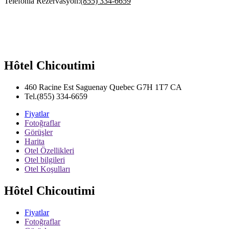
Telefonla Rezervasyon:
(855) 334-6659
Hôtel Chicoutimi
460 Racine Est
Saguenay
Quebec
G7H 1T7
CA
Tel.
(855) 334-6659
Fiyatlar
Fotoğraflar
Görüşler
Harita
Otel Özellikleri
Otel bilgileri
Otel Koşulları
Hôtel Chicoutimi
Fiyatlar
Fotoğraflar