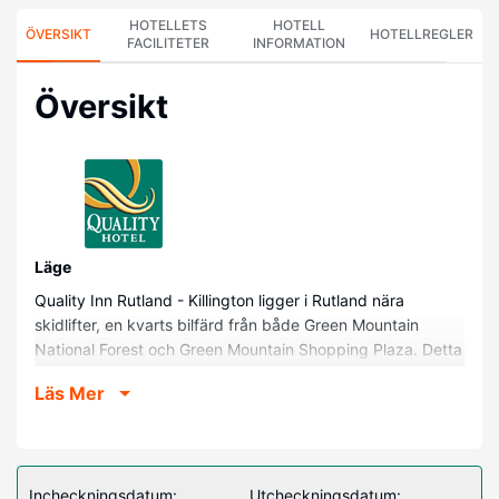
HOTELLETS
HOTELL
ÖVERSIKT
HOTELLREGLER
FACILITETER
INFORMATION
Översikt
Läge
Quality Inn Rutland - Killington ligger i Rutland nära
skidlifter, en kvarts bilfärd från både Green Mountain
National Forest och Green Mountain Shopping Plaza. Detta
hotell ligger 31,5 km från Killington Resort och 0,9 km från
Läs Mer
Vermont State Fairgrounds.
Hotellrum
Känn dig som hemma i ett av de 60 luftkonditionerade
rummen. Sängen i ditt rum har bäddmadrass. Satellit-tv
Incheckningsdatum:
Utcheckningsdatum: