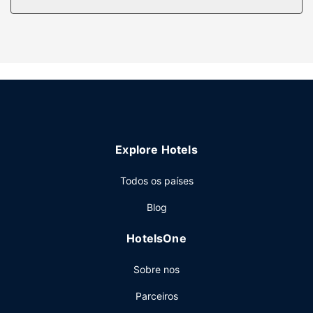
higiene exclusivos e bidé.
Serviço do hotel
Deleite-se com uma ida ao spa, que oferece massagens,
tratamentos corporais e tratamentos faciais. Entre as
várias propostas de lazer e entretenimento para as suas
férias contam-se 3 piscinas exteriores, campos de ténis
exteriores e um health club. As facilidades adicionais
incluem Wi-fi grátis, serviços de concierge e serviço de
baby-sitter (sobretaxa). Se ir de férias for sinónimo de
Explore Hotels
compras para si, aproveite a boleia do autocarro grátis do
hotel.
Todos os países
Restaurante
Blog
Relaxe com uma bebida refrescante no bar junto à piscina
ou num dos 4 bares/lounges. O resort serve pequenos-
HotelsOne
almoços completos diariamente entre as 7:00 e as 10:30
mediante uma sobretaxa.
Sobre nos
Outros serviços
Parceiros
As principais comodidades incluem acesso à internet com