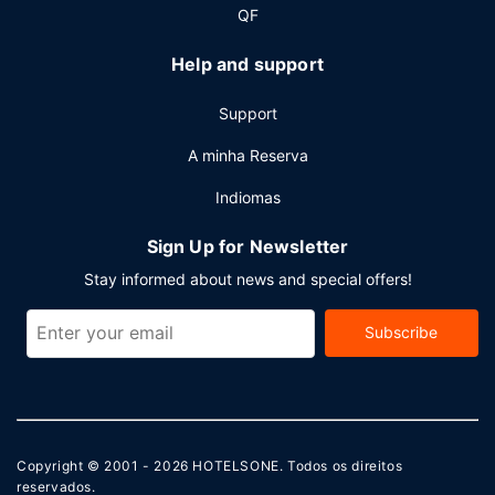
fios grátis, um business center e aluguer de limusinas.
QF
Planeia um evento em Roma? Esta estância dispõe de uma
zona para conferências e de salas de reuniões, com uma
Help and support
área total de 8700 metros quadrados. Há estacionamento
no local.
Support
A minha Reserva
Indiomas
Sign Up for Newsletter
Stay informed about news and special offers!
Subscribe
Copyright © 2001 - 2026
HOTELSONE
. Todos os direitos
reservados.