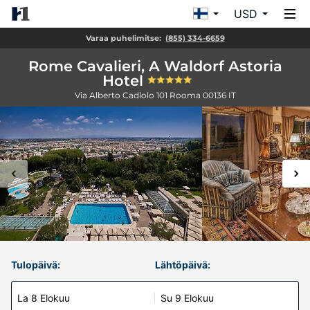
USD
Varaa puhelimitse:
(855) 334-6659
Rome Cavalieri, A Waldorf Astoria
Hotel
Via Alberto Cadlolo 101
Rooma
00136
IT
Tulopäivä:
Lähtöpäivä:
La 8 Elokuu
Su 9 Elokuu