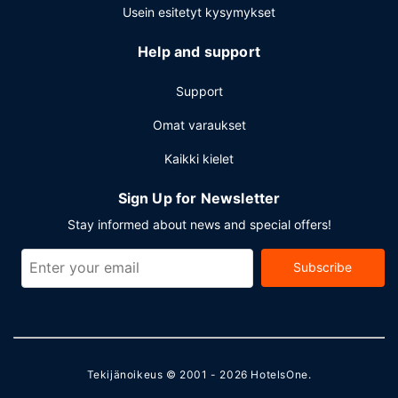
Usein esitetyt kysymykset
Muut mukavuudet
Käytössäsi on ilmainen kiinteä internetyhteys, business
Help and support
center ja limusiini- / town car -palvelu. Tämä lomakeskus
tarjoaa asiakkailleen 8700 neliömetriä kokoustiloja, joihin
Support
kuuluu konferenssitila ja kokoushuoneita. Palveluihin
kuuluu maksullinen omatoiminen pysäköinti.
Omat varaukset
Kaikki kielet
Sign Up for Newsletter
Stay informed about news and special offers!
Subscribe
Tekijänoikeus © 2001 - 2026
HotelsOne
.