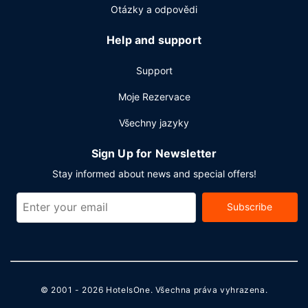
Otázky a odpovědi
Další vybavení
Hostům jsou k dispozici pevné připojení k internetu
Help and support
zdarma, business centrum a auto s řidičem. Hodláte
uspořádat obchodní nebo společenskou akci? V tomto
Support
hotelu můžete využít konferenční prostory o velikosti 8700
2
Moje Rezervace
m
(mj. konferenční prostory a zasedací místnosti). Přímo v
areálu je hostům k dispozici samostatné parkování (za
Všechny jazyky
příplatek).
Sign Up for Newsletter
Stay informed about news and special offers!
Subscribe
© 2001 - 2026
HotelsOne
. Všechna práva vyhrazena.