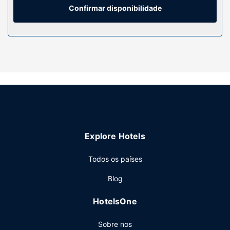
secretárias.
Confirmar disponibilidade
Serviço do hotel
Ceda à irresistível tentação de uma ida ao spa, e desfrute
de massagens, tratamentos corporais e tratamentos
faciais. Se procura entretenimento e atividades
recreativas, encontrará uma banheira de hidromassagem,
Sauna e uma sala de fitness aberta 24 horas. Entre as
facilidades adicionais contam-se Wi-fi grátis, serviços de
concierge e uma sala de estar comum. O centro comercial
e as grandes lojas ficam a uma curta viagem de autocarro,
disponibilizado pelo hotel.
Explore Hotels
Restaurante
Todos os países
Delicie-se com os sabores da cozinha italiana no Ambrosia
Restaurant & Bar, um restaurante onde pode tomar um
Blog
copo entre dois dedos de conversa no bar/lounge e jantar
ao ar livre, quando o tempo estiver aprazível. Se preferir
HotelsOne
refugiar-se no conforto dos seus aposentos, dê uma vista
de olhos pelo cardápio do serviço de quarto (a horas
Sobre nos
específicas). O hotel serve pequeno-almoços buffet