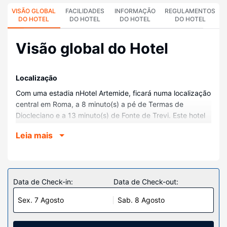
VISÃO GLOBAL
FACILIDADES
INFORMAÇÃO
REGULAMENTOS
DO HOTEL
DO HOTEL
DO HOTEL
DO HOTEL
Visão global do Hotel
Localização
Com uma estadia nHotel Artemide, ficará numa localização
central em Roma, a 8 minuto(s) a pé de Termas de
Diocleciano e a 13 minuto(s) de Fonte de Trevi. Este hotel
de spa está a 1,4 km (0,9 mi) de Escadaria da Praça de
Leia mais
Espanha e a 1,4 km (0,9 mi) de Fórum Romano.
Quartos
Sinta-se em casa num dos 91 quartos, com produtos
grátis no minibar e Smart TV. As camas têm colchões
Data de Check-in:
Data de Check-out:
viscoelástico e roupa de alta qualidade. O acesso à
Sex. 7 Agosto
Sab. 8 Agosto
internet sem fios permite-lhe estar sempre contactável. Ao
final do dia, assista a uma seleção de canais digitais. As
comodidades incluem ainda telefone, além de cofres e de