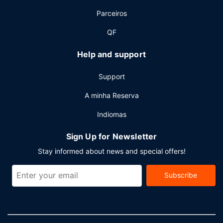
durante a semana entre as 7:00 e as 10:30 e aos fins de
Parceiros
semana entre as 7:00 e as 11:30, mediante uma
sobretaxa.
QF
Outros serviços
Help and support
As principais comodidades incluem um business center,
aluguer de limusinas e jornais grátis no lobby. O hotel
Support
conta com transporte de/para o terminal de cruzeiros
(sobretaxa).
A minha Reserva
Indiomas
Sign Up for Newsletter
Stay informed about news and special offers!
Subscribe