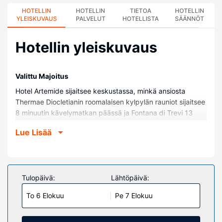
HOTELLIN
HOTELLIN
TIETOA
HOTELLIN
YLEISKUVAUS
PALVELUT
HOTELLISTA
SÄÄNNÖT
Hotellin yleiskuvaus
Valittu Majoitus
Hotel Artemide sijaitsee keskustassa, minkä ansiosta
Thermae Diocletianin roomalaisen kylpylän rauniot sijaitsee
8 minuutin kävelymatkan päässä ja Fontana di Trevi 13
minuutin kävelymatkan päässä. Tämä kylpylälomalle
Lue Lisää
soveltuva hotelli sijaitsee 1,4 km:n päässä kohteesta
Espanjalaiset portaat ja 1,4 km:n päässä kohteesta Forum
Romanum.
Huoneet
Tulopäivä:
Lähtöpäivä:
Kaikkien 91 huoneen varusteluun kuuluu ilmaiset
To 6 Elokuu
Pe 7 Elokuu
minibaarituotteet ja äly-tv:t. Huoneiden memory foam -
patjallisissa sängyissä on ylelliset vuodevaatteet.
Mukavuuksiin kuuluu digitaalikanavat sekä ilmainen