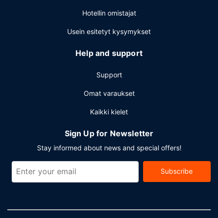
Muut mukavuudet
Hotellin omistajat
Käytössäsi on business center, limusiini- / town car -
Usein esitetyt kysymykset
palvelu ja ilmaiset sanomalehdet aulassa. Asiakkailla on
käytössään maksulliset risteilyterminaalikuljetukset.
Help and support
Support
Omat varaukset
Kaikki kielet
Sign Up for Newsletter
Stay informed about news and special offers!
Subscribe