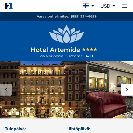
USD
Varaa puhelimitse:
(855) 334-6659
Hotel Artemide
Via Nazionale 22
Rooma
184
IT
Tulopäivä:
Lähtöpäivä: