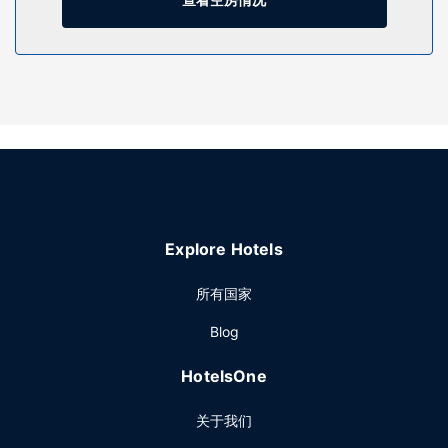
缸、桑拿和24 小时健身中心。此酒店的其他特色包括免费
WiFi、礼宾服务和公共客厅。住客可搭乘收费班车前往附近的
商场。
餐厅
您可以去Ambrosia Restaurant & Bar餐厅享用意大利菜，也可
在这里的酒吧/酒廊小酌几杯，放松一下；天气好时还可在室外
用餐。您也可以选择待在房间内，享受部分时段客房送餐服
务。自助式早餐（收费）供应时间为：周一至周五 07:00 至
10:30，周末 07:00 至 11:30。
其他设施
Explore Hotels
特色服务/设施包括商务中心、豪华轿车或公务车服务和大堂免
费报纸。收费提供游轮码头班车。
所有国家
Blog
HotelsOne
关于我们