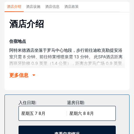
酒店介绍
酒店设施
酒店信息
酒店政策
酒店介绍
住宿地点
阿特米德酒店坐落于罗马中心地段，步行前往迪欧克勒提安浴
室只需 8 分钟、前往特莱维喷泉需 13 分钟。 此SPA酒店距离
西班牙阶梯 0.9 英里（1.4 公里），距离古罗马广场 0.9 英里
（1.4 公里）。
更多信息
客房
有 91 间客房提供免费迷你吧物品和智能电视；您定能在旅途
中找到家的舒适。您的记忆海绵床垫卧床备有高档床上用品。
提供免费无线网络，方便您与朋友保持联系；数码频道可满足
入住日期:
退房日期:
您的娱乐需求。便利设施包括电话，以及保险箱和书桌。
星期五 7 8月
星期六 8 8月
物业设施
到全方位服务的 SPA 放松一下；在这里，您可以享受按摩、身
体护理和面部护理。如果想要休闲地度假，可好好利用热水浴
查看空房情况