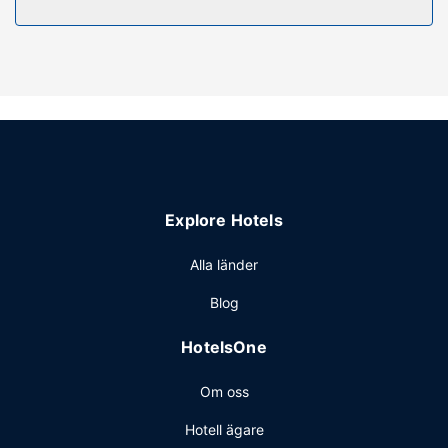
bröllopstjänster och en eldstad i lobbyn.
Restaurang
Detta hotell ger dig möjlighet att lyxa till det lite med
rumsservice (under begränsade tider).
Övriga bekvämligheter
Gäster har tillgång till bland annat business-service dygnet
runt, kemtvätt/tvättjänster och reception (öppen dygnet
runt). Detta hotell har 3 konferensrum för olika typer av
möten och events. Avgiftsfri parkering erbjuds på plats.
Explore Hotels
Alla länder
Blog
HotelsOne
Om oss
Hotell ägare