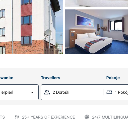
wania:
Travellers
Pokoje
ierpień
2 Dorośli
1 Pokó
TS
25+ YEARS OF EXPERIENCE
24/7 MULTILINGU