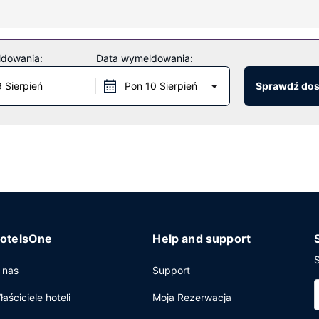
 dla wózków inwalidzkich.
ldowania:
Data wymeldowania:
ad zaspokoi restauracja. Ożywcze napoje znajdziesz w jednym z loka
9 Sierpień
Pon 10 Sierpień
Sprawdź do
anie i winda. Udogodnienia na miejscu to bezpłatne parkowanie s
otelsOne
Help and support
S
 nas
Support
łaściciele hoteli
Moja Rezerwacja