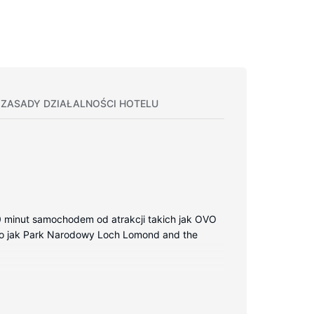
ZASADY DZIAŁALNOŚCI HOTELU
0 minut samochodem od atrakcji takich jak OVO
iego jak Park Narodowy Loch Lomond and the
 Wyposażenie łazienki: wanna.