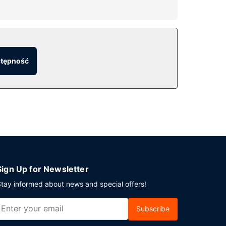
li: bar/salon klubowy. Hotel oferuje bezpłatne
stępność
amodzielne.
Sign Up for Newsletter
tay informed about news and special offers!
Subscribe