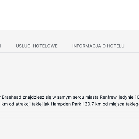
I
USŁUGI HOTELOWE
INFORMACJA O HOTELU
 Braehead znajdziesz się w samym sercu miasta Renfrew, jedynie 1
1,3 km od atrakcji takiej jak Hampden Park i 30,7 km od miejsca tak
y bezprzewodowy dostęp do internetu zapewni łączność ze światem.