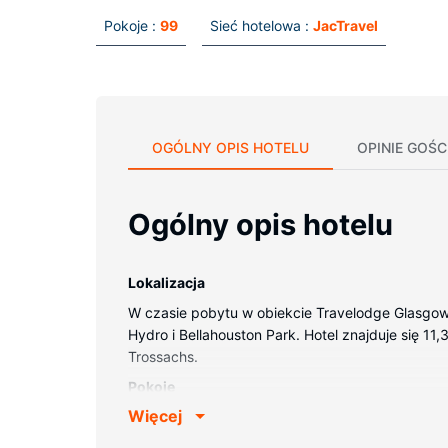
Pokoje :
99
Sieć hotelowa :
JacTravel
OGÓLNY OPIS HOTELU
OPINIE GOŚC
Ogólny opis hotelu
Lokalizacja
W czasie pobytu w obiekcie Travelodge Glasgow
Hydro i Bellahouston Park. Hotel znajduje się 1
Trossachs.
Pokoje
Więcej
Poczuj się jak w domu w 99 pokojach. Bezpłatn
Udogodnienia w obiekcie