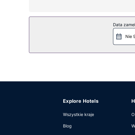
Ten hotel oferuje udogodnienia takie jak dostęp
Restauracja
Data zame
Apetyt gości obiektu Travelodge Glasgow Braehe
śniadanie.
Nie 
Pozostałe udogodnienia
Udogodnienia biznesowe to ekspresowe wymeldow
Explore Hotels
H
Wszystkie kraje
O
Blog
W