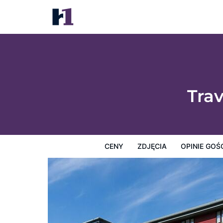
Travelodge Glasgow Braehead
Ceny
Zdjęcia
Opinie Gości
Mapę
Usługi Hotel
Tra
CENY
ZDJĘCIA
OPINIE GOŚ