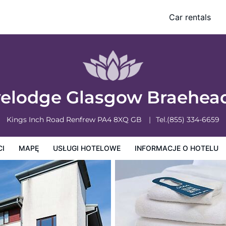
Car rentals
owe
Informacje o hotelu
Zasady działalności hotelu
velodge Glasgow Braehea
Kings Inch Road
Renfrew
PA4 8XQ
GB
Tel.
(855) 334-6659
CI
MAPĘ
USŁUGI HOTELOWE
INFORMACJE O HOTELU