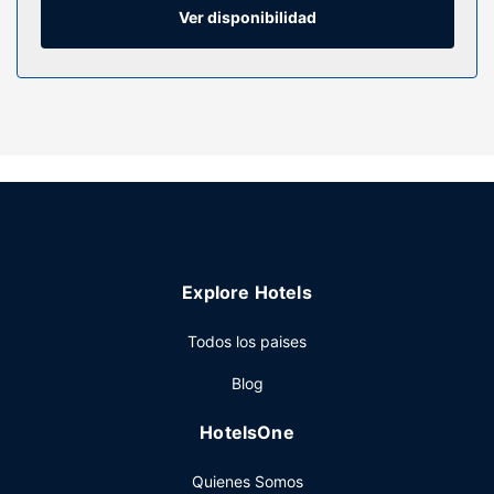
Servicios hotel
Ver disponibilidad
Este hotel dispone de acceso en silla de ruedas.
Restaurante
En Travelodge Glasgow Braehead tienes un restaurante a
tu disposición para comer algo. Apaga la sed con tu
bebida favorita en el bar o lounge. Se sirve un desayuno
gratuito.
Otros servicios
Tendrás check-out exprés y un ascensor a tu disposición.
Hay un aparcamiento sin asistencia gratuito disponible.
Explore Hotels
Todos los paises
Blog
HotelsOne
Quienes Somos