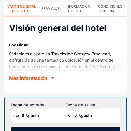
VISIÓN GENERAL
INFORMACIÓN
CONDICIONES
SERVICIOS
DEL HOTEL
DEL HOTEL
ESPECIALES
Visión general del hotel
Localidad
Si decides alojarte en Travelodge Glasgow Braehead,
disfrutarás de una fantástica ubicación en el centro de
Renfrew, a solo diez minutos en coche de OVO Hydro y
Bellahouston Park. Además, este hotel se encuentra a
Más información
11,3 km de Hampden Park y a 30,7 km de Loch Lomond
and The Trossachs National Park.
Habitaciones
Te sentirás como en tu propia casa en cualquiera de las 99
Fecha de entrada:
Fecha de salida:
habitaciones. Mantén el contacto con los tuyos gracias a la
Jue 6 Agosto
Vie 7 Agosto
la conexión wifi gratis. El cuarto de baño está provisto de
bañera.