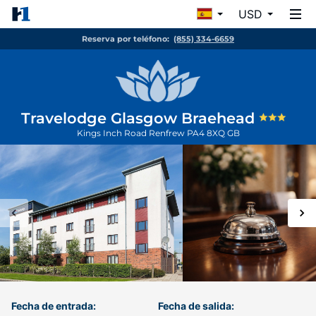
USD
Reserva por teléfono:
(855) 334-6659
Travelodge Glasgow Braehead
Kings Inch Road
Renfrew
PA4 8XQ
GB
Fecha de entrada:
Fecha de salida: