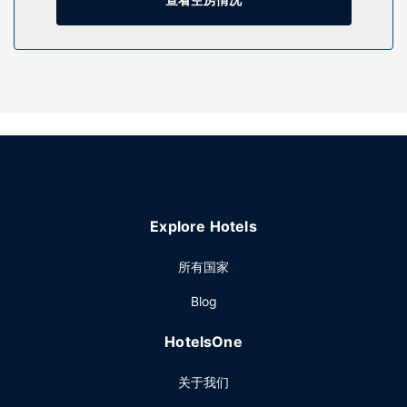
以到酒吧/酒廊，点一杯喜欢的饮品，畅饮一番。含免费早餐。
其他设施
特色服务/设施包括快速退房和电梯。酒店提供免费自助停车。
Explore Hotels
所有国家
Blog
HotelsOne
关于我们