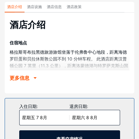
酒店介绍
酒店设施
酒店信息
酒店政策
酒店介绍
住宿地点
格拉斯哥布拉黑德旅游旅馆坐落于伦弗鲁中心地段，距离海德
罗巨蛋和贝拉休斯敦公园不到 10 分钟车程。 此酒店距离汉普
顿公园 7 英里（11.3 公里），距离洛蒙德湖与特罗萨克斯山国
家公园 19.1 英里（30.7 公里）。
更多信息
客房
酒店的 99 间客房定能让您在旅途中找到家的舒适。提供免费
无线网络，方便您与朋友保持联系。提供备有浴缸的浴室。
入住日期:
退房日期:
物业设施
这个酒店提供轮椅无障碍设施。
星期五 7 8月
星期六 8 8月
餐厅
在格拉斯哥布拉黑德旅游旅馆，您可以去餐厅享用美餐。您可
查看空房情况