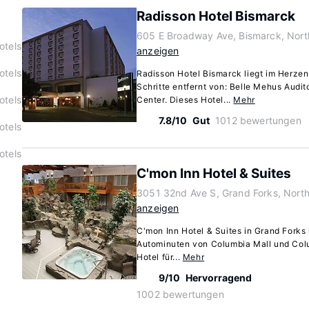
Radisson Hotel Bismarck
605 E Broadway Ave, Bismarck, Nor
otels
anzeigen
otels
Radisson Hotel Bismarck liegt im Herze
Schritte entfernt von: Belle Mehus Audi
otels
Center. Dieses Hotel...
Mehr
7.8/10
Gut
1012 bewertungen
otels
otels
C'mon Inn Hotel & Suites
3051 32nd Ave S, Grand Forks, Nort
anzeigen
C'mon Inn Hotel & Suites in Grand Forks l
Autominuten von Columbia Mall und Colu
Hotel für...
Mehr
9/10
Hervorragend
1002 bewertungen