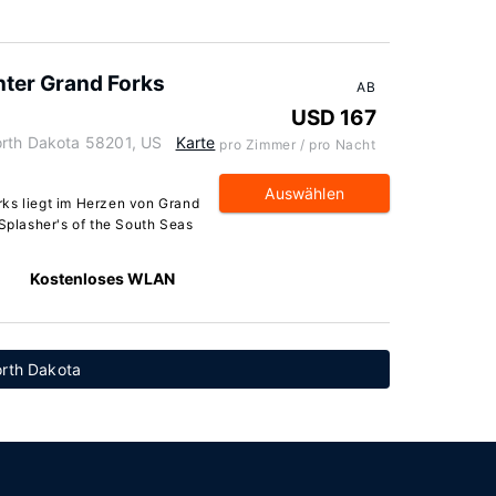
nter Grand Forks
AB
USD 167
orth Dakota 58201, US
Karte
pro Zimmer / pro Nacht
Auswählen
rks liegt im Herzen von Grand
 Splasher's of the South Seas
Kostenloses WLAN
orth Dakota