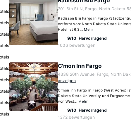
Radisson Blu Fargo
201 5th St N, Fargo, North Dakota 5
otels
Radisson Blu Fargo in Fargo (Stadtzentru
otels
entfernt von: North Dakota State Univer
Hotel ist 6,3...
Mehr
otels
9/10
Hervorragend
1006 bewertungen
otels
otels
C'mon Inn Fargo
otels
4338 20th Avenue, Fargo, North Da
otels
anzeigen
C'mon Inn Fargo in Fargo (West Acres) is
otels
Dakota State University und Fargodome e
von West...
Mehr
otels
9/10
Hervorragend
otels
1372 bewertungen