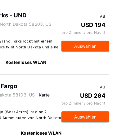
rks - UND
AB
 North Dakota 58203, US
USD 194
pro Zimmer / pro Nacht
Grand Forks lockt mit einem
Auswählen
ersity of North Dakota und eine
Kostenloses WLAN
 Fargo
AB
Dakota 58103, US
Karte
USD 264
pro Zimmer / pro Nacht
o (West Acres) ist eine 2-
Auswählen
 6 Autominuten von North Dakota
Kostenloses WLAN