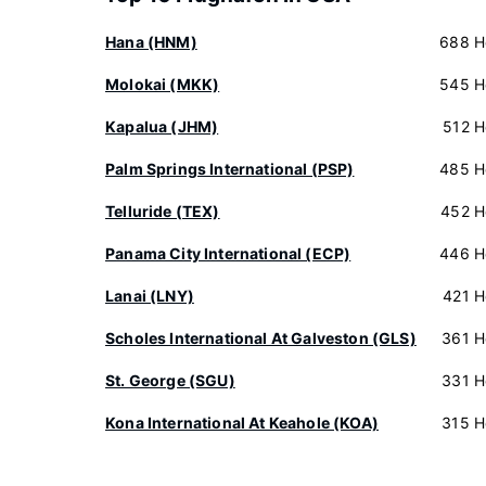
Hana (HNM)
688 H
Molokai (MKK)
545 H
Kapalua (JHM)
512 H
Palm Springs International (PSP)
485 H
Telluride (TEX)
452 H
Panama City International (ECP)
446 H
Lanai (LNY)
421 H
Scholes International At Galveston (GLS)
361 H
St. George (SGU)
331 H
Kona International At Keahole (KOA)
315 H