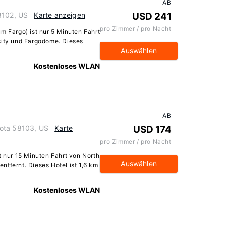
AB
8102, US
Karte anzeigen
USD 241
pro Zimmer / pro Nacht
m Fargo) ist nur 5 Minuten Fahrt
sity und Fargodome. Dieses
Auswählen
Kostenloses WLAN
AB
kota 58103, US
Karte
USD 174
pro Zimmer / pro Nacht
t nur 15 Minuten Fahrt von North
Auswählen
ntfernt. Dieses Hotel ist 1,6 km
Kostenloses WLAN