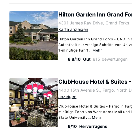
Hilton Garden Inn Grand Fo
4301 James Ray Drive, Grand Forks,
Karte anzeigen
Hilton Garden Inn Grand Forks - UND in 
Aufenthalt nur wenige Schritte von Univ
1-minütige Fahrt...
Mehr
8.8/10
Gut
815 bewertungen
ClubHouse Hotel & Suites -
4400 15th Avenue S., Fargo, North 
anzeigen
ClubHouse Hotel & Suites - Fargo in Farg
minütige Fahrt von West Acres Mall und
State University...
Mehr
9/10
Hervorragend