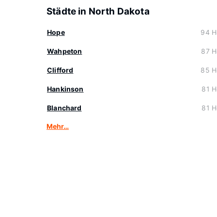
Städte in North Dakota
Hope
94 H
Wahpeton
87 H
Clifford
85 H
Hankinson
81 H
Blanchard
81 H
Mehr…