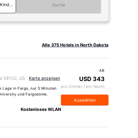
 Kinder
Suche
Alle 375 Hotels in North Dakota
AB
ta 58102, US
Karte anzeigen
USD 343
pro Zimmer / pro Nacht
e Lage in Fargo, nur 5 Minuten
University und Fargodome.
Auswählen
Kostenloses WLAN