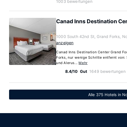
1003 bewertungen
Canad Inns Destination Ce
1000 South 42nd St, Grand Forks, N
anzeigen
Canad Inns Destination Center Grand Fo
Forks, nur wenige Schritte entfernt von:
und Alerus...
Mehr
8.4/10
Gut
1649 bewertungen
Alle 375 Hotels in N