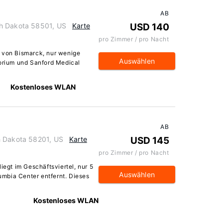
AB
th Dakota 58501, US
Karte
USD 140
pro Zimmer / pro Nacht
n von Bismarck, nur wenige
Auswählen
torium und Sanford Medical
Kostenloses WLAN
AB
h Dakota 58201, US
Karte
USD 145
pro Zimmer / pro Nacht
iegt im Geschäftsviertel, nur 5
Auswählen
mbia Center entfernt. Dieses
Kostenloses WLAN