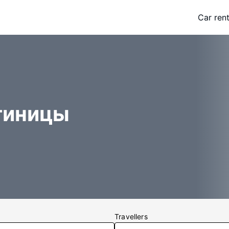
Car rent
стиницы
Travellers