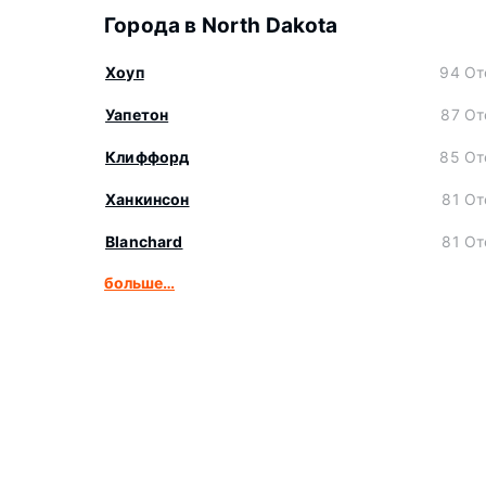
Города в North Dakota
Хоуп
94 От
Уапетон
87 От
Клиффорд
85 От
Ханкинсон
81 От
Blanchard
81 От
больше…