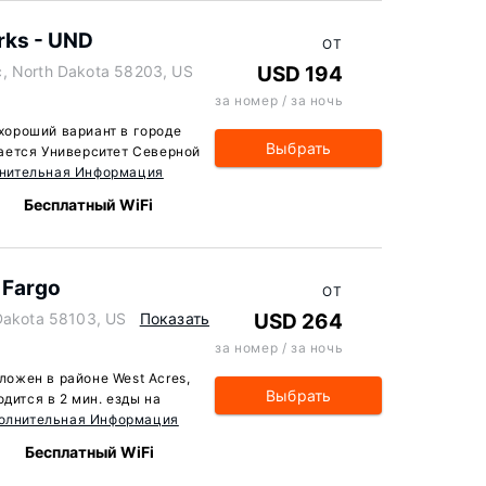
rks - UND
ОТ
, North Dakota 58203, US
USD 194
за номер / за ночь
 хороший вариант в городе
Выбрать
ается Университет Северной
нительная Информация
Бесплатный WiFi
 Fargo
ОТ
Dakota 58103, US
Показать
USD 264
за номер / за ночь
оложен в районе West Acres,
Выбрать
дится в 2 мин. езды на
олнительная Информация
Бесплатный WiFi