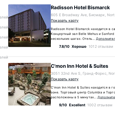
Radisson Hotel Bismarck
605 E Broadway Ave, Бисмарк, Nort
елей
Показать карту
елей
Radisson Hotel Bismarck находится в 
Концертный зал Belle Mehus и Sanford
елей
нескольких шагах. Отель...
Дополните
7.8/10
Хорошо
1012 отзывам
елей
елей
C'mon Inn Hotel & Suites
3051 32nd Ave S, Гранд-Форкс, Nor
Показать карту
C'mon Inn Hotel & Suites находится в 
зоне. Торговый центр Columbia и Торг
расположены в 5 минутах...
Дополнит
9/10
Excellent
1002 отзывам