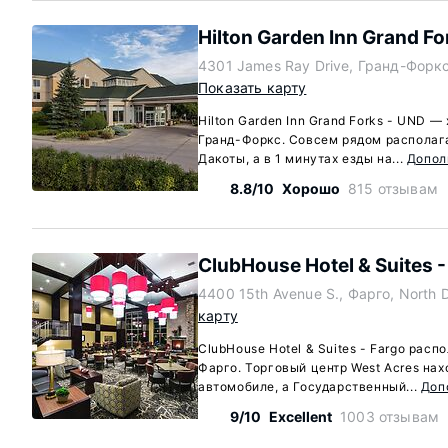
Hilton Garden Inn Grand Fo
4301 James Ray Drive, Гранд-Форкс
Показать карту
Hilton Garden Inn Grand Forks - UND —
Гранд-Форкс. Совсем рядом располаг
Дакоты, а в 1 минутах езды на...
Допол
8.8/10
Хорошо
815 отзывам
ClubHouse Hotel & Suites -
4400 15th Avenue S., Фарго, North 
карту
ClubHouse Hotel & Suites - Fargo расп
Фарго. Торговый центр West Acres нахо
автомобиле, а Государственный...
Доп
9/10
Excellent
1003 отзывам