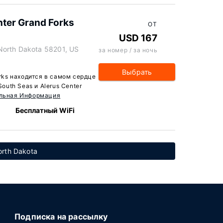
nter Grand Forks
ОТ
USD 167
North Dakota 58201, US
за номер / за ночь
Выбрать
orks находится в самом сердце
South Seas и Alerus Center
льная Информация
Бесплатный WiFi
orth Dakota
Подписка на рассылку