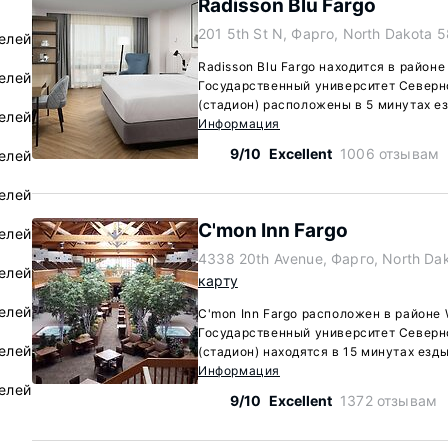
Radisson Blu Fargo
201 5th St N, Фарго, North Dakota 
елей
Radisson Blu Fargo находится в районе
елей
Государственный университет Северн
(стадион) расположены в 5 минутах ез
елей
Информация
9/10
Excellent
1006 отзывам
елей
елей
C'mon Inn Fargo
елей
4338 20th Avenue, Фарго, North Da
елей
карту
елей
C'mon Inn Fargo расположен в районе 
Государственный университет Северн
елей
(стадион) находятся в 15 минутах езды
Информация
елей
9/10
Excellent
1372 отзывам