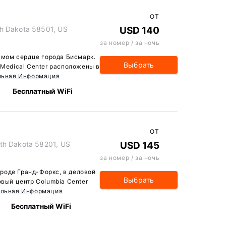
ОТ
h Dakota 58501, US
USD 140
за номер / за ночь
самом сердце города Бисмарк.
Выбрать
 Medical Center расположены в
льная Информация
Бесплатный WiFi
ОТ
th Dakota 58201, US
USD 145
за номер / за ночь
городе Гранд-Форкс, в деловой
Выбрать
овый центр Columbia Center
ельная Информация
Бесплатный WiFi