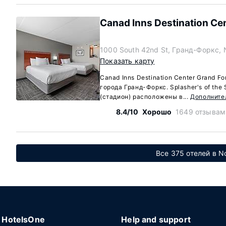
Canad Inns Destination Ce
1000 South 42nd St, Гранд-Форкс, 
Показать карту
Canad Inns Destination Center Grand F
города Гранд-Форкс. Splasher's of the 
(стадион) расположены в...
Дополните
8.4/10
Хорошо
1649 отзывам
Все 375 отелей в N
HotelsOne
Help and support