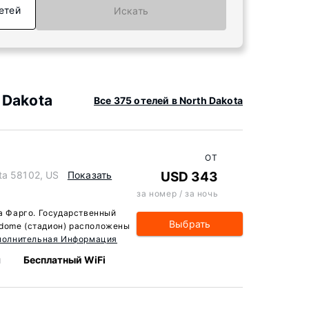
етей
Искать
 Dakota
Все 375 отелей в North Dakota
ОТ
ta 58102, US
Показать
USD 343
за номер / за ночь
да Фарго. Государственный
Выбрать
odome (стадион) расположены
полнительная Информация
м
Бесплатный WiFi