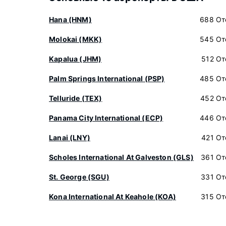
Hana (HNM)
688 От
Molokai (MKK)
545 От
Kapalua (JHM)
512 От
Palm Springs International (PSP)
485 От
Telluride (TEX)
452 От
Panama City International (ECP)
446 От
Lanai (LNY)
421 От
Scholes International At Galveston (GLS)
361 От
St. George (SGU)
331 От
Kona International At Keahole (KOA)
315 От