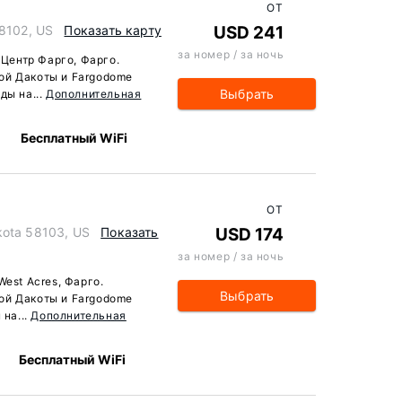
ОТ
58102, US
Показать карту
USD 241
за номер / за ночь
 Центр Фарго, Фарго.
ой Дакоты и Fargodome
Выбрать
ды на...
Дополнительная
Бесплатный WiFi
ОТ
kota 58103, US
Показать
USD 174
за номер / за ночь
West Acres, Фарго.
Выбрать
ой Дакоты и Fargodome
 на...
Дополнительная
Бесплатный WiFi