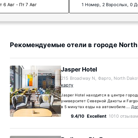
т 6 Авг - Пт 7 Авг
1 Номер, 2 Взрослых, 0 Д
Рекомендуемые отели в городе North
Jasper Hotel
215 Broadway N, Фарго, North Dako
карту
Jasper Hotel находится в центре горо
университет Северной Дакоты и Farg
в 5 минутах езды на автомобиле....
До
9.4/10
Excellent
1010 отзыва