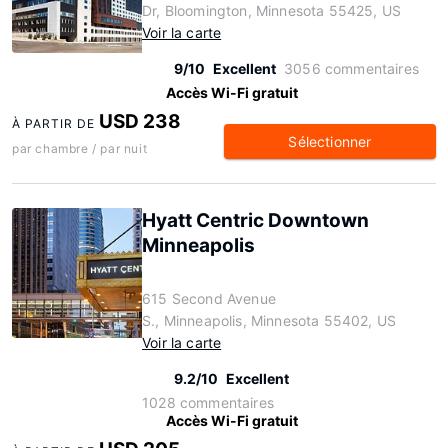
Dr, Bloomington, Minnesota 55425, US
Voir la carte
9/10
Excellent
3056 commentaires
Accès Wi-Fi gratuit
USD 238
À PARTIR DE
Sélectionner
par chambre / par nuit
Hyatt Centric Downtown
Minneapolis
615 Second Avenue
S., Minneapolis, Minnesota 55402, US
Voir la carte
9.2/10
Excellent
1028 commentaires
Accès Wi-Fi gratuit