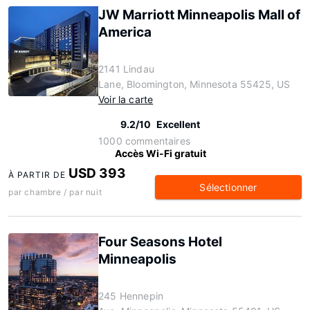
JW Marriott Minneapolis Mall of
America
2141 Lindau
Lane, Bloomington, Minnesota 55425, US
Voir la carte
9.2/10
Excellent
1000 commentaires
Accès Wi-Fi gratuit
USD 393
À PARTIR DE
Sélectionner
par chambre / par nuit
Four Seasons Hotel
Minneapolis
245 Hennepin