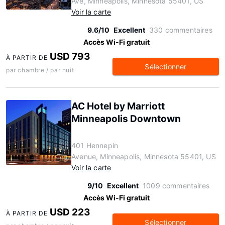
Ave, Minneapolis, Minnesota 55401, US
Voir la carte
9.6/10
Excellent
330 commentaires
Accès Wi-Fi gratuit
USD 793
À PARTIR DE
Sélectionner
par chambre / par nuit
AC Hotel by Marriott
Minneapolis Downtown
401 Hennepin
Avenue, Minneapolis, Minnesota 55401, US
Voir la carte
9/10
Excellent
1009 commentaires
Accès Wi-Fi gratuit
USD 223
À PARTIR DE
Sélectionner