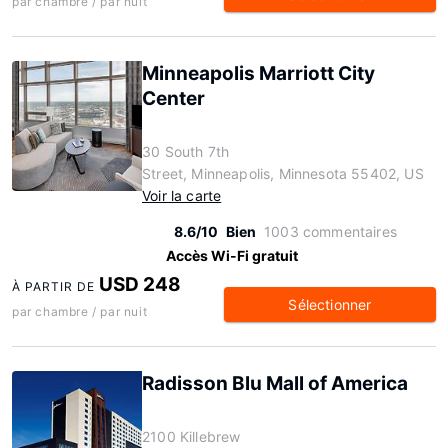
par chambre / par nuit
Minneapolis Marriott City
Center
30 South 7th
Street, Minneapolis, Minnesota 55402, US
Voir la carte
8.6/10
Bien
1003 commentaires
Accès Wi-Fi gratuit
USD 248
À PARTIR DE
Sélectionner
par chambre / par nuit
Radisson Blu Mall of America
2100 Killebrew