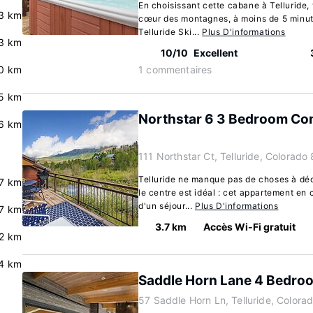
En choisissant cette cabane à Telluride, 
3 km
cœur des montagnes, à moins de 5 minute
Telluride Ski...
Plus D'informations
3 km
10/10
Excellent
0 km
1 commentaires
.5 km
Northstar 6 3 Bedroom Co
.6 km
111 Northstar Ct, Telluride, Colorad
Telluride ne manque pas de choses à déc
.7 km
le centre est idéal : cet appartement en c
d'un séjour...
Plus D'informations
.7 km
3.7 km
Accès Wi-Fi gratuit
.2 km
4 km
Saddle Horn Lane 4 Bedr
57 Saddle Horn Ln, Telluride, Color