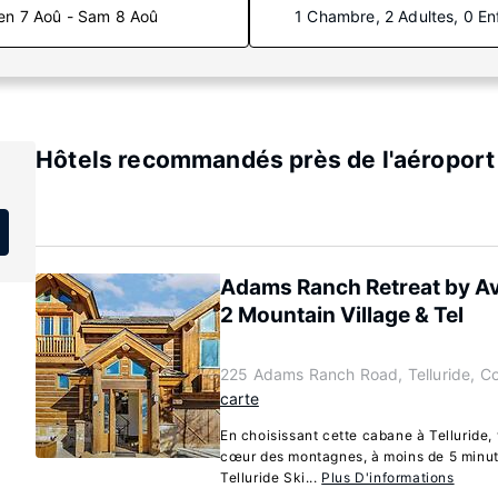
en 7 Aoû - Sam 8 Aoû
1 Chambre, 2 Adultes, 0 En
Hôtels recommandés près de l'aéroport :
Adams Ranch Retreat by Av
2 Mountain Village & Tel
225 Adams Ranch Road, Telluride, C
carte
En choisissant cette cabane à Telluride, 
cœur des montagnes, à moins de 5 minute
Telluride Ski...
Plus D'informations