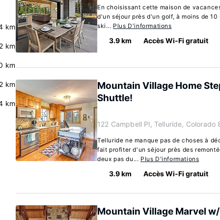
En choisissant cette maison de vacances 
d'un séjour près d'un golf, à moins de 10
ski...
Plus D'informations
.4 km
3.9 km
Accès Wi-Fi gratuit
.2 km
.0 km
.2 km
Mountain Village Home Steps
Shuttle!
4 km
122 Campbell Pl, Telluride, Colorado
Telluride ne manque pas de choses à déc
fait profiter d'un séjour près des remon
deux pas du...
Plus D'informations
3.9 km
Accès Wi-Fi gratuit
Mountain Village Marvel w