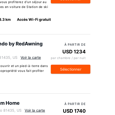
vous profiterez d'un séjour au
s en voiture de Station de ski
3.3 km
Accès Wi-Fi gratuit
ndo by RedAwning
À PARTIR DE
USD 1234
o 81435, US
Voir la carte
par chambre / par nuit
ouvrir et un pied-à-terre dans
Sélectionner
opropriété vous fait profiter
oom Home
À PARTIR DE
ado 81435, US
Voir la carte
USD 1740