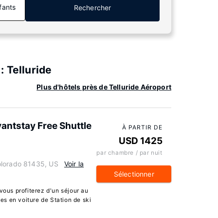
fants
Rechercher
 Telluride
Plus d'hôtels près de Telluride Aéroport
antstay Free Shuttle
À PARTIR DE
USD 1425
par chambre / par nuit
olorado 81435, US
Voir la
Sélectionner
vous profiterez d'un séjour au
s en voiture de Station de ski