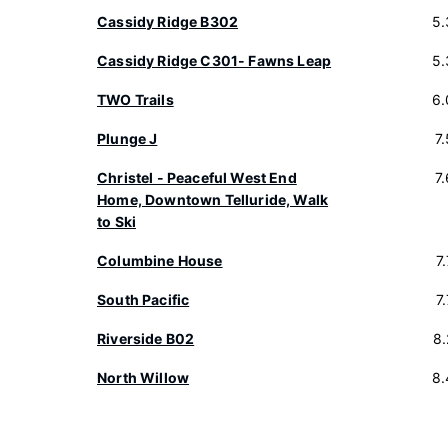
Cassidy Ridge B302
5.
Cassidy Ridge C301- Fawns Leap
5.
TWO Trails
6.
Plunge J
7
Christel - Peaceful West End
7
Home, Downtown Telluride, Walk
to Ski
Columbine House
7
South Pacific
7
Riverside B02
8
North Willow
8.