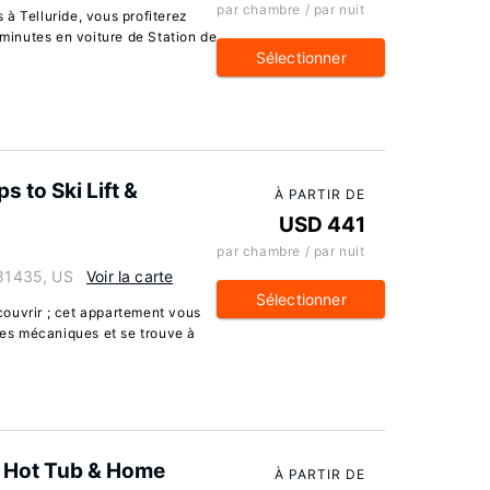
par chambre / par nuit
à Telluride, vous profiterez
 minutes en voiture de Station de
Sélectionner
 to Ski Lift &
À PARTIR DE
USD 441
par chambre / par nuit
 81435, US
Voir la carte
Sélectionner
ouvrir ; cet appartement vous
tées mécaniques et se trouve à
/ Hot Tub & Home
À PARTIR DE