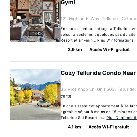
Gym!
122 Highlands Way, Telluride, Color
En choisissant ce cottage à Telluride, vo
séjour à seulement quelques pas du site S
Resort et à 1-min...
Plus D'informations
3.9 km
Accès Wi-Fi gratuit
Cozy Telluride Condo Near 
35 Pilot Knob Ln, Unit 503, Tellurid
carte
En choisissant cet appartement à Telluri
agréable séjour à moins de 15 minutes en
Telluride Ski Resort et...
Plus D'informat
4.1 km
Accès Wi-Fi gratuit