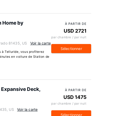
m Home by
À PARTIR DE
USD 2721
par chambre / par nuit
orado 81435, US
Voir la carte
Sélectionner
à Telluride, vous profiterez
minutes en voiture de Station de
 Expansive Deck,
À PARTIR DE
USD 1475
par chambre / par nuit
81435, US
Voir la carte
Sélectionner