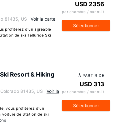
USD 2356
par chambre / par nuit
ado 81435, US
Voir la carte
Sélectionner
us profiterez d'un agréable
tation de ski Telluride Ski
Ski Resort & Hiking
À PARTIR DE
USD 313
e, Colorado 81435, US
Voir la
par chambre / par nuit
Sélectionner
de, vous profiterez d'un
 voiture de Station de ski
ions