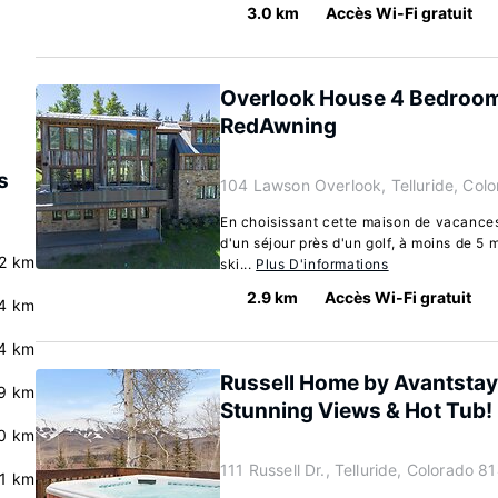
3.0 km
Accès Wi-Fi gratuit
Overlook House 4 Bedroo
RedAwning
s
104 Lawson Overlook, Telluride, Col
En choisissant cette maison de vacances 
d'un séjour près d'un golf, à moins de 5 
.2 km
ski...
Plus D'informations
2.9 km
Accès Wi-Fi gratuit
4 km
4 km
Russell Home by Avantstay
9 km
Stunning Views & Hot Tub!
0 km
111 Russell Dr., Telluride, Colorado 
.1 km