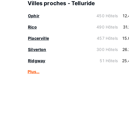
Villes proches - Telluride
Ophir
450 Hôtels
12
Rico
490 Hôtels
31
Placerville
457 Hôtels
15
Silverton
300 Hôtels
26
Ridgway
51 Hôtels
25.
Plus…