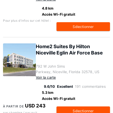
4.8 km
Accès Wi-Fi gratuit
Pour plus d'infos sur cet hôtel :
Sélectionner
Home2 Suites By Hilton
Niceville Eglin Air Force Base
792 W John Sims
Parkway, Niceville, Florida 32578, US
Voir la carte
9.6/10
Excellent
191 commentaires
5.3 km
Accès Wi-Fi gratuit
USD 243
À PARTIR DE
Sélectionner
par chambre / par nuit