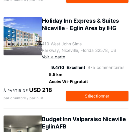
Holiday Inn Express & Suites
Niceville - Eglin Area by IHG
410 West John Sims
Parkway, Niceville, Florida 32578, US
Voir la carte
9.4/10
Excellent
975 commentaires
5.5 km
Accès Wi-Fi gratuit
USD 218
À PARTIR DE
Sélectionner
par chambre / par nuit
Budget Inn Valparaiso Niceville
EglinAFB