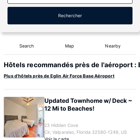
Rechercher
Search
Map
Nearby
Hôtels recommandés près de l'aéroport : 
Plus d'hôtels près de Eglin Air Force Base Aéroport
Updated Townhome w/ Deck ~
12 Mi to Beaches!
23 Hidden Cove
Cir, Valparaiso, Florida 32580-1249, US
Voir la carte