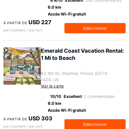
9.4/10
Excellent
542 commentaires
6.0 km
Accès Wi-Fi gratuit
USD 227
À PARTIR DE
Sélectionner
par chambre / par nuit
Emerald Coast Vacation Rental:
1 Mi to Beach
63 9th St, Shalimar, Florida 32579-
1439, US
Voir la carte
10/10
Excellent
2 commentaires
6.0 km
Accès Wi-Fi gratuit
USD 303
À PARTIR DE
Sélectionner
par chambre / par nuit