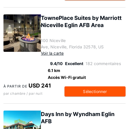
TownePlace Suites by Marriott
Niceville Eglin AFB Area
100 Niceville
Ave, Niceville, Florida 32578, US
Voir la carte
9.4/10
Excellent
182 commentaires
6.1 km
Accès Wi-Fi gratuit
USD 241
À PARTIR DE
Sélectionner
par chambre / par nuit
Days Inn by Wyndham Eglin
AFB