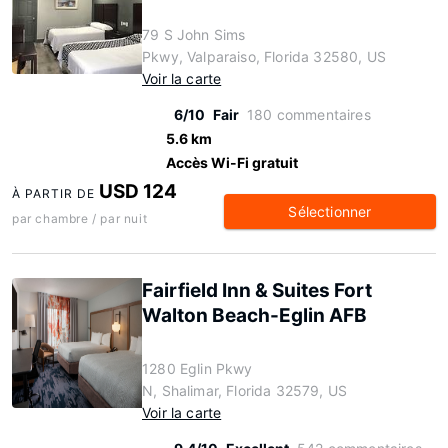
79 S John Sims
Pkwy, Valparaiso, Florida 32580, US
Voir la carte
6/10
Fair
180 commentaires
5.6 km
Accès Wi-Fi gratuit
USD 124
À PARTIR DE
Sélectionner
par chambre / par nuit
Fairfield Inn & Suites Fort
Walton Beach-Eglin AFB
1280 Eglin Pkwy
N, Shalimar, Florida 32579, US
Voir la carte