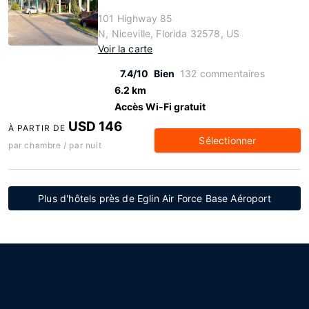
101 Highway 85
N, Niceville, Florida 32578, US
Voir la carte
7.4/10
Bien
132 commentaires
6.2 km
Accès Wi-Fi gratuit
USD 146
À PARTIR DE
Sélectionner
par chambre / par nuit
Plus d'hôtels près de Eglin Air Force Base Aéroport