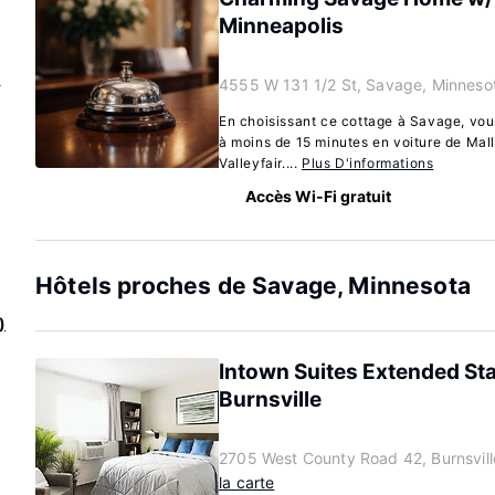
Minneapolis
u
4555 W 131 1/2 St, Savage, Minneso
En choisissant ce cottage à Savage, vous
à moins de 15 minutes en voiture de Mall 
Valleyfair....
Plus D'informations
Accès Wi-Fi gratuit
Hôtels proches de Savage, Minnesota
)
Intown Suites Extended St
Burnsville
2705 West County Road 42, Burnsvil
la carte