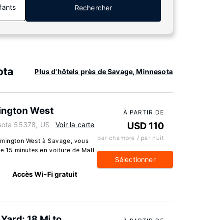
fants
Rechercher
ota
Plus d'hôtels près de Savage, Minnesota
mington West
À PARTIR DE
sota 55378, US
Voir la carte
USD 110
par chambre / par nuit
oomington West à Savage, vous
de 15 minutes en voiture de Mall
Sélectionner
Accès Wi-Fi gratuit
ard: 18 Mi to