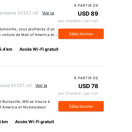
À PARTIR DE
Minnesota 55337, US
Voir la
USD 89
par chambre / par nuit
Burnsville, vous profiterez d'un
Sélectionner
voiture de Mall of America et...
5.4 km
Accès Wi-Fi gratuit
À PARTIR DE
nesota 55337, US
Voir la
USD 78
par chambre / par nuit
6 Burnsville, MN se trouve à
Sélectionner
of America et Nickelodeon
4 km
Accès Wi-Fi gratuit