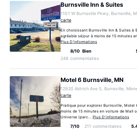
Burnsville Inn & Suites
1101 W Burnsville Pkwy, Burnsville, 
carte
En choisissant Burnsville Inn & Suites à 
agréable séjour à moins de 15 minutes en 
Plus D'informations
8/10
Bien
248 commentaires
Motel 6 Burnsville, MN
12920 Aldrich Ave S, Burnsville, Min
carte
Pratique pour explorer Burnsville, Motel 
moins de 15 minutes en voiture de Mall 
Universe (parc...
Plus D'informations
7/10
211 commentaires
5.