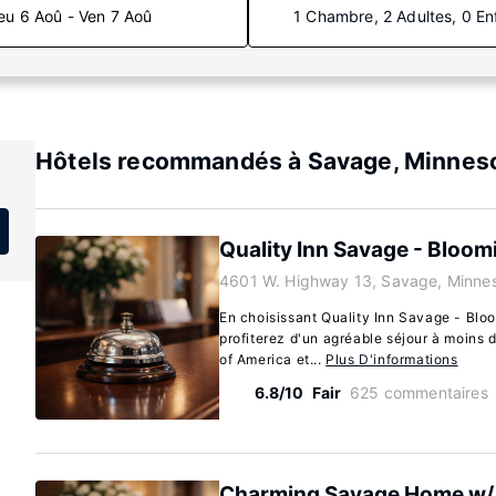
eu 6 Aoû - Ven 7 Aoû
1 Chambre, 2 Adultes, 0 En
Hôtels recommandés à Savage, Minnes
Quality Inn Savage - Bloo
4601 W. Highway 13, Savage, Minne
En choisissant Quality Inn Savage - Bl
profiterez d'un agréable séjour à moins 
of America et...
Plus D'informations
6.8/10
Fair
625 commentaires
Charming Savage Home w/ Y