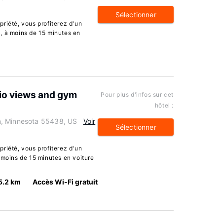
Sélectionner
riété, vous profiterez d'un
, à moins de 15 minutes en
io views and gym
Pour plus d'infos sur cet
hôtel :
n, Minnesota 55438, US
Voir
Sélectionner
riété, vous profiterez d'un
 moins de 15 minutes en voiture
5.2 km
Accès Wi-Fi gratuit