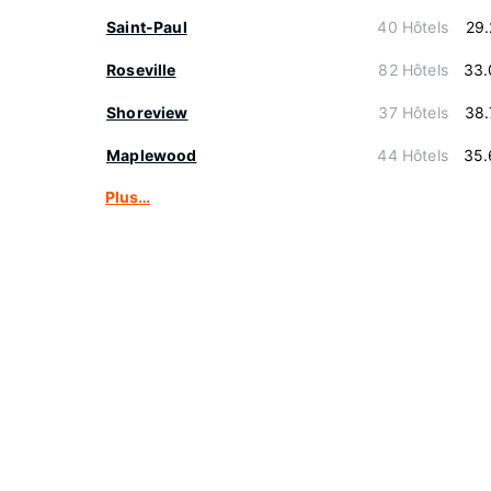
Saint-Paul
40 Hôtels
29
Roseville
82 Hôtels
33.
Shoreview
37 Hôtels
38.
Maplewood
44 Hôtels
35.
Plus…