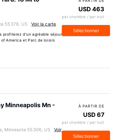
À PARTIR DE
USD 463
par chambre / par nuit
ta 55378, US
Voir la carte
Sélectionner
 profiterez d'un agréable séjour
of America et Parc de loisirs
ay Minneapolis Mn -
À PARTIR DE
USD 67
par chambre / par nuit
le, Minnesota 55306, US
Voir
Sélectionner