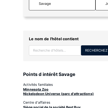
J
Le nom de l'hôtel contient
RECHERCHEZ
Points d intérêt Savage
Activités familiales
Minnesota Zoo
Nickelodeon Universe (parc d'attractions)
Centre d'affaires
Siège social de la société Best Buy