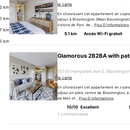
la carte
.2 km
En choisissant cet appartement en coprop
0 km
séjour à Bloomington (West Bloomington)
voiture de Parc de...
Plus D'informations
7 km
5.1 km
Accès Wi-Fi gratuit
6 km
Glamorous 2B2BA with pat
10700 Hampshire Ave S, Bloomingto
la carte
En choisissant cet appartement en coprop
séjour en plein centre de Bloomington, à
de Mall of...
Plus D'informations
10/10
Excellent
1 commentaires