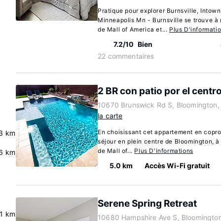
Pratique pour explorer Burnsville, Intow
Minneapolis Mn - Burnsville se trouve à
de Mall of America et...
Plus D'informati
7.2/10
Bien
22 commentaires
2 BR con patio por el centr
10670 Brunswick Rd S, Bloomington
la carte
En choisissant cet appartement en coprop
3 km
séjour en plein centre de Bloomington, à
de Mall of...
Plus D'informations
.6 km
5.0 km
Accès Wi-Fi gratuit
Serene Spring Retreat
.1 km
10680 Hampshire Ave S, Bloomingto