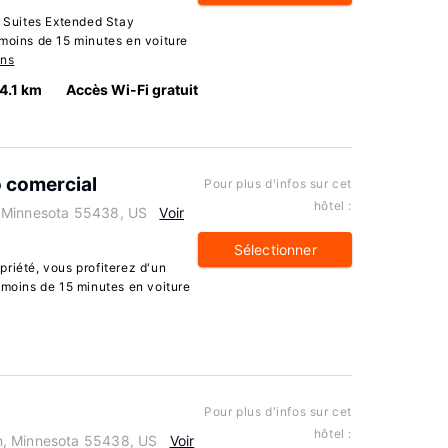
n Suites Extended Stay
 moins de 15 minutes en voiture
ons
4.1 km
Accès Wi-Fi gratuit
o comercial
Pour plus d'infos sur cet
hôtel :
, Minnesota 55438, US
Voir
Sélectionner
riété, vous profiterez d'un
 moins de 15 minutes en voiture
Pour plus d'infos sur cet
hôtel :
n, Minnesota 55438, US
Voir