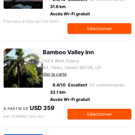
31.6 km
Accès Wi-Fi gratuit
Pour plus d'infos sur cet hôtel :
Sélectionner
Bamboo Valley Inn
1444 West Kuiaha
Rd, Haiku, Hawaii 96708, US
Voir la carte
9.4/10
Excellent
55 commentaires
32.1 km
Accès Wi-Fi gratuit
USD 359
À PARTIR DE
Sélectionner
par chambre / par nuit