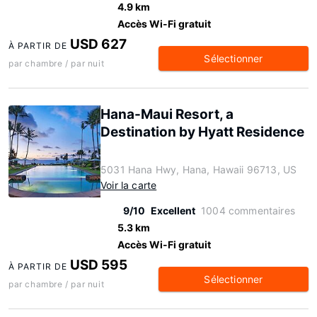
4.9 km
Accès Wi-Fi gratuit
USD 627
À PARTIR DE
Sélectionner
par chambre / par nuit
Hana-Maui Resort, a
Destination by Hyatt Residence
5031 Hana Hwy, Hana, Hawaii 96713, US
Voir la carte
9/10
Excellent
1004 commentaires
5.3 km
Accès Wi-Fi gratuit
USD 595
À PARTIR DE
Sélectionner
par chambre / par nuit