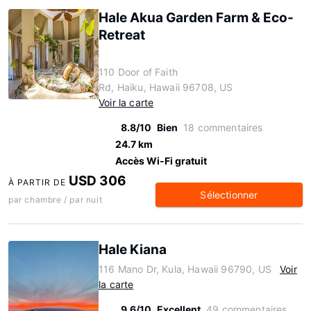
Hale Akua Garden Farm & Eco-
Retreat
110 Door of Faith
Rd, Haiku, Hawaii 96708, US
Voir la carte
8.8/10
Bien
18 commentaires
24.7 km
Accès Wi-Fi gratuit
USD 306
À PARTIR DE
Sélectionner
par chambre / par nuit
Hale Kiana
116 Mano Dr, Kula, Hawaii 96790, US
Voir
la carte
9.6/10
Excellent
49 commentaires