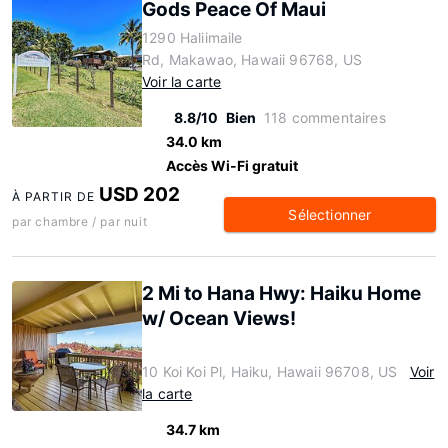
Gods Peace Of Maui
1290 Haliimaile
Rd, Makawao, Hawaii 96768, US
Voir la carte
8.8/10
Bien
118 commentaires
34.0 km
Accès Wi-Fi gratuit
USD 202
À PARTIR DE
Sélectionner
par chambre / par nuit
2 Mi to Hana Hwy: Haiku Home
w/ Ocean Views!
10 Koi Koi Pl, Haiku, Hawaii 96708, US
Voir
la carte
34.7 km