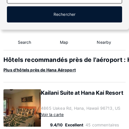
Rechercher
Search
Map
Nearby
Hôtels recommandés près de l'aéroport :
Plus d'hôtels près de Hana Aéroport
Kailani Suite at Hana Kai Resort
4865 Uakea Rd, Hana, Hawaii 96713, US
Voir la carte
9.4/10
Excellent
45 commentaires