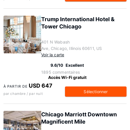
Trump International Hotel &
Tower Chicago
401 N Wabash
Ave, Chicago, Illinois 60611, US
Voir la carte
9.6/10
Excellent
1895 commentaires
Accès Wi-Fi gratuit
USD 647
À PARTIR DE
Sélectionner
par chambre / par nuit
Chicago Marriott Downtown
Magnificent Mile