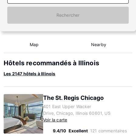
Rechercher
Map
Nearby
Hôtels recommandés à Illinois
Les 2147 hôtels à Illinois
The St. Regis Chicago
401 East Upper Wacker
Drive, Chicago, Illinois 60601, US
Voir la carte
9.4/10
Excellent
121 commentaires