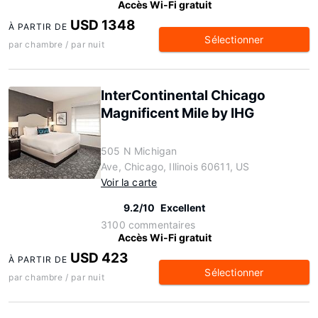
Accès Wi-Fi gratuit
USD 1348
À PARTIR DE
Sélectionner
par chambre / par nuit
InterContinental Chicago
Magnificent Mile by IHG
505 N Michigan
Ave, Chicago, Illinois 60611, US
Voir la carte
9.2/10
Excellent
3100 commentaires
Accès Wi-Fi gratuit
USD 423
À PARTIR DE
Sélectionner
par chambre / par nuit