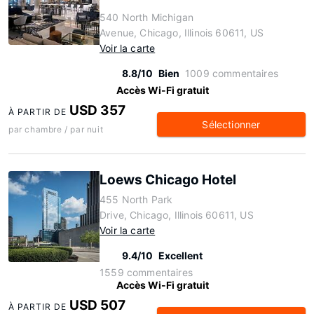
540 North Michigan
Avenue, Chicago, Illinois 60611, US
Voir la carte
8.8/10
Bien
1009 commentaires
Accès Wi-Fi gratuit
USD 357
À PARTIR DE
Sélectionner
par chambre / par nuit
Loews Chicago Hotel
455 North Park
Drive, Chicago, Illinois 60611, US
Voir la carte
9.4/10
Excellent
1559 commentaires
Accès Wi-Fi gratuit
USD 507
À PARTIR DE