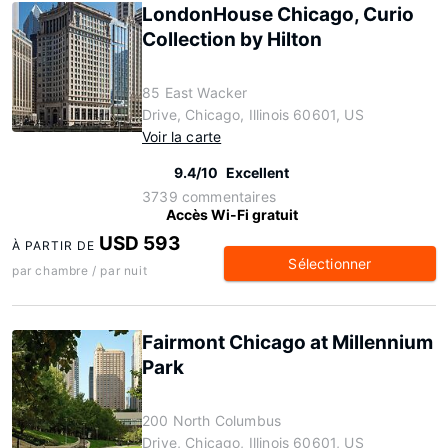
LondonHouse Chicago, Curio
Collection by Hilton
85 East Wacker
Drive, Chicago, Illinois 60601, US
Voir la carte
9.4/10
Excellent
3739 commentaires
Accès Wi-Fi gratuit
USD 593
À PARTIR DE
Sélectionner
par chambre / par nuit
Fairmont Chicago at Millennium
Park
200 North Columbus
Drive, Chicago, Illinois 60601, US