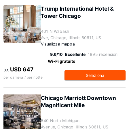
Trump International Hotel &
Tower Chicago
401 N Wabash
Ave, Chicago, Illinois 60611, US
Visualizza mappa
9.6/10
Eccellente
1895 recensioni
Wi-Fi gratuito
USD 647
DA
Seleziona
per camera / per notte
Chicago Marriott Downtown
Magnificent Mile
540 North Michigan
Avenue, Chicago, Illinois 60611, US