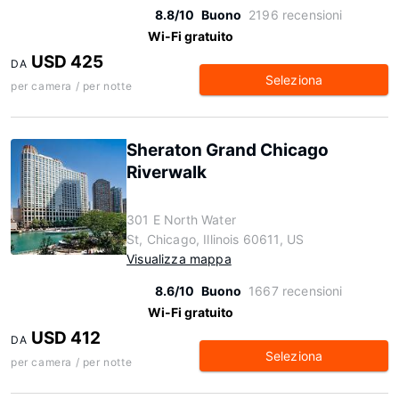
8.8/10
Buono
2196 recensioni
Wi-Fi gratuito
USD 425
DA
Seleziona
per camera / per notte
Sheraton Grand Chicago
Riverwalk
301 E North Water
St, Chicago, Illinois 60611, US
Visualizza mappa
8.6/10
Buono
1667 recensioni
Wi-Fi gratuito
USD 412
DA
Seleziona
per camera / per notte