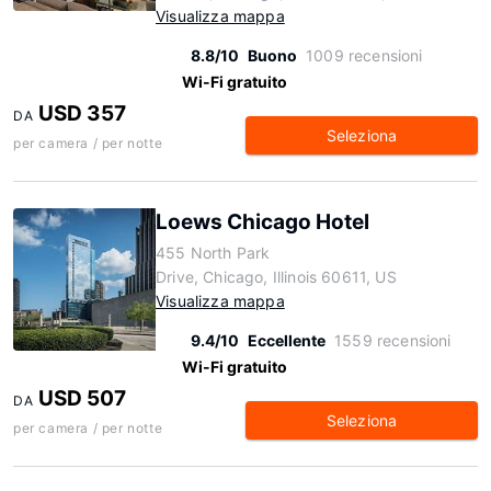
Visualizza mappa
8.8/10
Buono
1009 recensioni
Wi-Fi gratuito
USD 357
DA
Seleziona
per camera / per notte
Loews Chicago Hotel
455 North Park
Drive, Chicago, Illinois 60611, US
Visualizza mappa
9.4/10
Eccellente
1559 recensioni
Wi-Fi gratuito
USD 507
DA
Seleziona
per camera / per notte