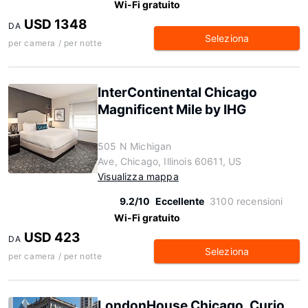
Wi-Fi gratuito
USD 1348
DA
Seleziona
per camera / per notte
InterContinental Chicago
Magnificent Mile by IHG
505 N Michigan
Ave, Chicago, Illinois 60611, US
Visualizza mappa
9.2/10
Eccellente
3100 recensioni
Wi-Fi gratuito
USD 423
DA
Seleziona
per camera / per notte
LondonHouse Chicago, Curio