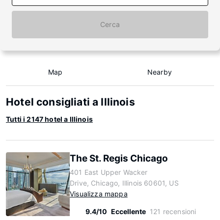
Cerca
Map
Nearby
Hotel consigliati a Illinois
Tutti i 2147 hotel a Illinois
The St. Regis Chicago
401 East Upper Wacker
Drive, Chicago, Illinois 60601, US
Visualizza mappa
9.4/10
Eccellente
121 recensioni