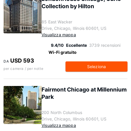
Collection by Hilton
85 East Wacker
Drive, Chicago, Illinois 60601, US
Visualizza mappa
9.4/10
Eccellente
3739 recensioni
Wi-Fi gratuito
USD 593
DA
Seleziona
per camera / per notte
Fairmont Chicago at Millennium
Park
200 North Columbus
Drive, Chicago, Illinois 60601, US
Visualizza mappa