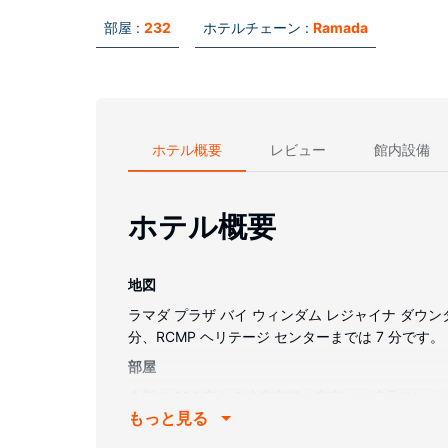
部屋 :
232
ホテルチェーン :
Ramada
ホテル概要
レビュー
館内設備
ホテル概要
地図
ラマダ プラザ バイ ウィンダム レジャイナ ダウ
分、RCMP ヘリテージ センターまでは 7 分です。
部屋
全部で 232 室ある冷房完備の客室には液晶テレ
もっと見る
ます。バスルームには、レインフォールシャワー付
料)付きの電話をご利用いただけます。