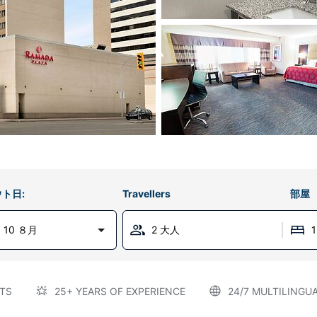
ト日:
Travellers
部屋
 10 ８月
2 大人
TS
25+ YEARS OF EXPERIENCE
24/7 MULTILINGU