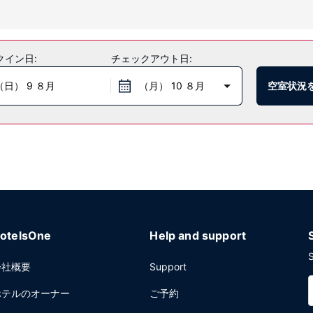
多彩なレクリエーション設備をご利用ください。このホテルでは、WiFi
クイン日:
チェックアウト日:
（日） 9 ８月
（月） 10 ８月
空室状況
estaurantでは、ランチ、ディナーを楽しめます。客室でルームサービス 
んで、ひと休みしましょう。コンチネンタル ブレックファストを毎日、お召し
ロビーでの新聞サービス (無料)をお使いいただけます。レジーナでの
000 平方フィート) のイベント設備をご利用いただけます。敷地内にはセル
otelsOne
Help and support
S
会社概要
Support
ホテルのオーナー
ご予約