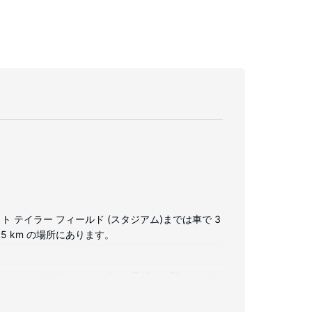
 テイラー フィールド (スタジアム)までは車で 3
.5 km の場所にあります。
お使いいただけるほか、ケーブルの番組をご覧いただけ
ーフティボックス、デスクの他に、市内通話 (無