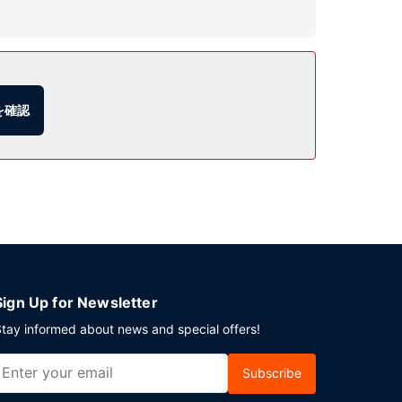
 (無料)、コンシェルジュ サービス、ボールルー
を確認
(営業時間限定)も利用できます。少し疲れたなと思ったと
上がりいただけます (有料)。
イベント開催には、このホテル の会議スペース、10
フパーキング (有料) が備わっています。
Sign Up for Newsletter
tay informed about news and special offers!
Subscribe