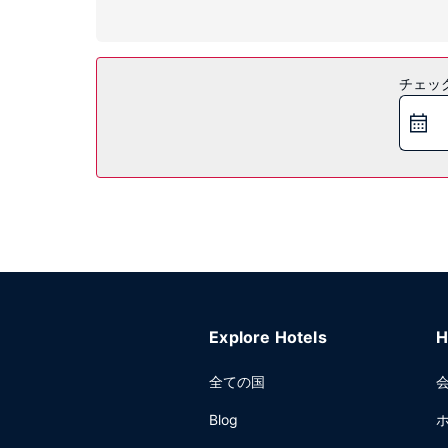
施設
屋内プール、ホットタブ、サウナをはじめとする多種
ムをご利用いただけます。
チェッ
レストラン
このホテルのレストラン、Atrium Family R
きは、2 か所のバー / ラウンジ から 1 つ選
その他の施設
ビジネスセンター、エクスプレス チェックアウト、
室の会議室など総面積 1208 平方メートル (13
Explore Hotels
H
全ての国
Blog