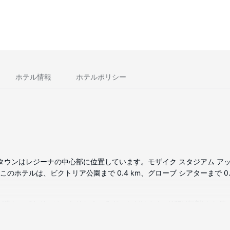
ホテル情報
ホテルポリシー
ンタウンはレジーナの中心部に位置しています。モザイク スタジアム アット
 このホテルは、ビクトリア公園まで 0.4 km、グローブ シアターまで 0
ビが備わっており、ゆったりおくつろぎいただけます。WiFi (無料)を
きのシャワー付き浴槽と、バスアメニティ (無料)が備わっています。セ