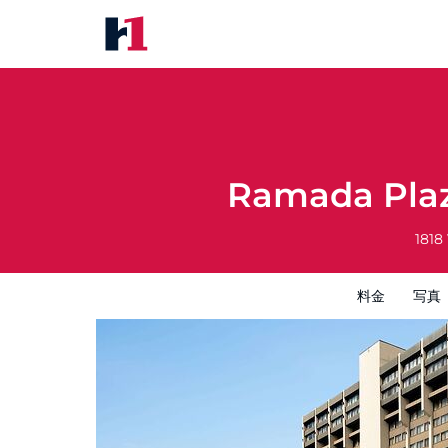
Ramada Plaza by Wyndham Re
料金
写真
レビュー
地図
館内設備
Ramada Pla
1818
料金
写真