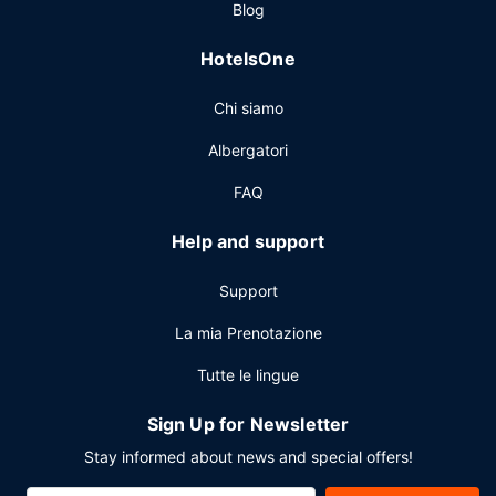
Blog
pagamento.
Altre attrattive
HotelsOne
Potrai usufruire di un business center, check-out veloce e
Chi siamo
quotidiani gratuiti nella hall. Stai pianificando un evento a
Regina? Presso un hotel avrai a disposizione 1208 metri
Albergatori
quadrati di spazio con un'area per conferenze e 10 sale
riunioni. Il un parcheggio (a pagamento) è disponibile in
FAQ
loco.
Help and support
Support
La mia Prenotazione
Tutte le lingue
Sign Up for Newsletter
Stay informed about news and special offers!