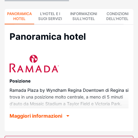
PANORAMICA
L'HOTEL E I
INFORMAZIONI
CONDIZIONI
HOTEL
SUOI SERVIZI
SULL'HOTEL
DELL'HOTEL
Panoramica hotel
Posizione
Ramada Plaza by Wyndham Regina Downtown di Regina si
trova in una posizione molto centrale, a meno di 5 minuti
d'auto da Mosaic Stadium a Taylor Field e Victoria Park.
Questo hotel si trova a 0,5 km da Globe Theater e 0,6 km
Maggiori informazioni
da Casino Regina.
Camere
Rilassati in una delle 232 camere della struttura, complete