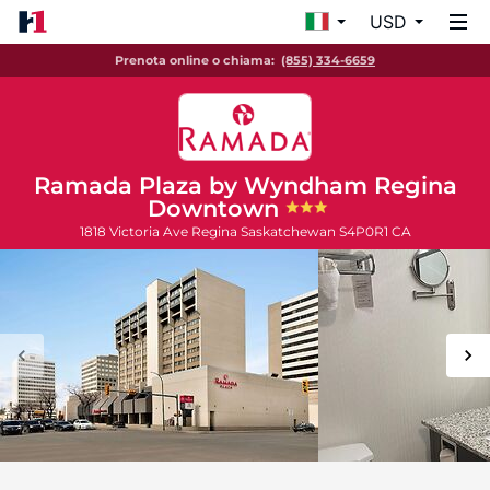
USD
Prenota online o chiama:
(855) 334-6659
Ramada Plaza by Wyndham Regina
Downtown
1818 Victoria Ave
Regina
Saskatchewan
S4P0R1
CA