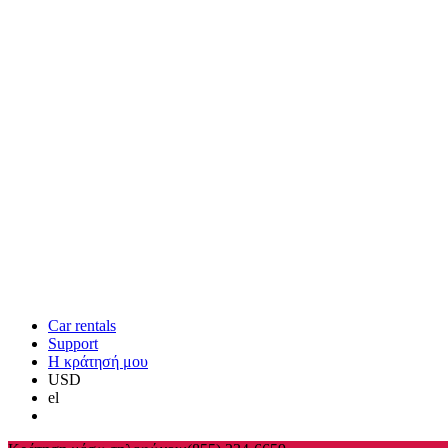
Car rentals
Support
Η κράτησή μου
USD
el