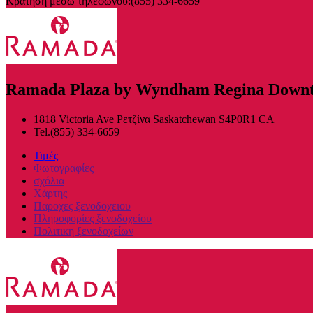
Κράτηση μέσω τηλεφώνου:
(855) 334-6659
Ramada Plaza by Wyndham Regina Down
1818 Victoria Ave
Ρετζίνα
Saskatchewan
S4P0R1
CA
Tel.
(855) 334-6659
Τιμές
Φωτογραφίες
σχόλια
Χάρτης
Παροχες ξενοδοχειου
Πληροφορίες ξενοδοχείου
Πολιτικη ξενοδοχείων