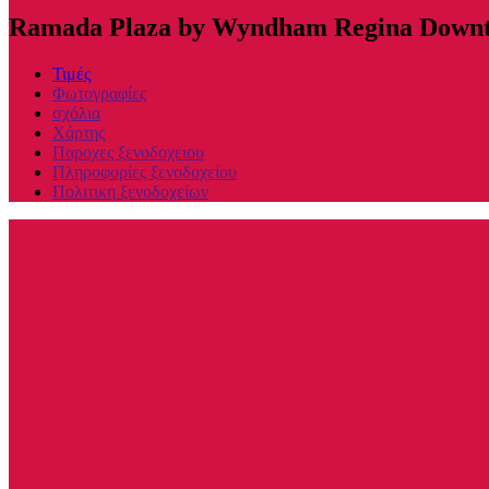
Ramada Plaza by Wyndham Regina Down
Τιμές
Φωτογραφίες
σχόλια
Χάρτης
Παροχες ξενοδοχειου
Πληροφορίες ξενοδοχείου
Πολιτικη ξενοδοχείων