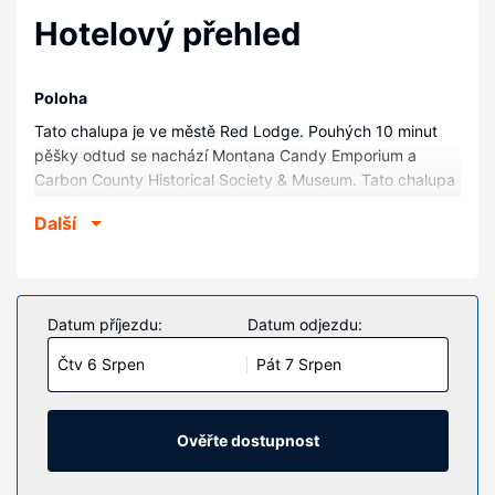
Hotelový přehled
Poloha
Tato chalupa je ve městě Red Lodge. Pouhých 10 minut
pěšky odtud se nachází Montana Candy Emporium a
Carbon County Historical Society & Museum. Tato chalupa
se nachází 0,9 km od Umělecká cechovna a galerie Depot
Další
okresu Carbon a 1,6 km od Red Lodge Powersports.
Pokoje
V této chatě s kuchyní, k jejímuž vybavení patří trouby a
varná deska, se budete cítit jako doma. Ubytování má
Datum příjezdu:
Datum odjezdu:
vlastní patio. Další užitečné vybavení a služby: mikrovlnná
Čtv 6 Srpen
Pát 7 Srpen
trouba a stropní ventilátor.
Vybavení nemovitosti
K nabídce hotelu patří bezdrátový internet zdarma a
Ověřte dostupnost
barbecue grily.