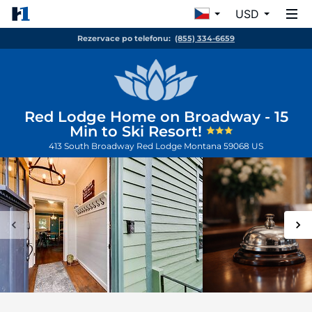
USD
Rezervace po telefonu:
(855) 334-6659
Red Lodge Home on Broadway - 15
Min to Ski Resort!
413 South Broadway
Red Lodge
Montana
59068
US