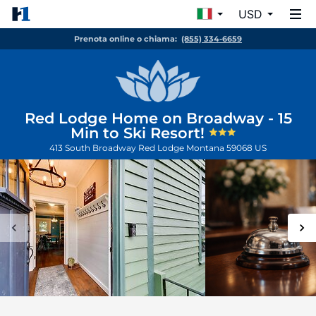
USD
Prenota online o chiama:
(855) 334-6659
Red Lodge Home on Broadway - 15
Min to Ski Resort!
413 South Broadway
Red Lodge
Montana
59068
US