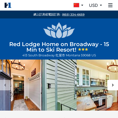
USD
網上訂房或電話訂房:
(855) 334-6659
Red Lodge Home on Broadway - 15
Min to Ski Resort!
413 South Broadway
红屋市
Montana
59068
US