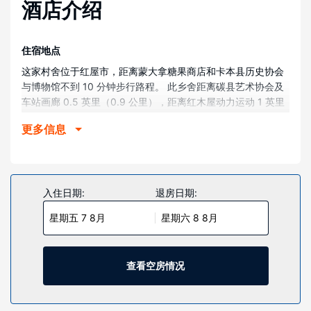
酒店介绍
住宿地点
这家村舍位于红屋市，距离蒙大拿糖果商店和卡本县历史协会
与博物馆不到 10 分钟步行路程。 此乡舍距离碳县艺术协会及
车站画廊 0.5 英里（0.9 公里），距离红木屋动力运动 1 英里
（1.6 公里）。
更多信息
客房
此乡舍配有带烤箱和炉灶的厨房，让您可以尽情放松享受。独
享私人露台。便利服务设施包括微波炉和吊扇。
入住日期:
退房日期:
物业设施
您可利用免费 WiFi和烧烤炉等便利服务和设施。
星期五 7 8月
星期六 8 8月
查看空房情况