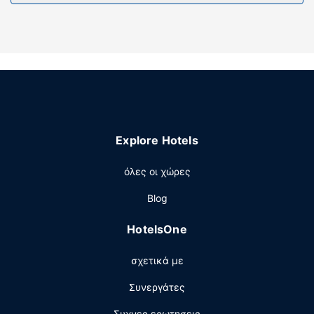
Χρησιμοποιήστε τις βολικές παροχές μας, όπως δωρεάν
ασύρματο ίντερνετ και χώρο ψυχαγωγίας/ηλεκτρονικών
παιχνιδιών.
Άλλες παροχές
Στους χώρους μας θα βρείτε δωρεάν στάθμευση χωρίς
παρκαδόρο.
Explore Hotels
όλες οι χώρες
Blog
HotelsOne
σχετικά με
Συνεργάτες
Συχνες ερωτησεις