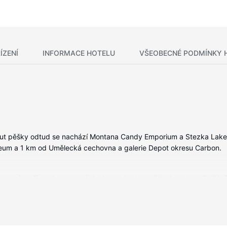
ÍZENÍ
INFORMACE HOTELU
VŠEOBECNÉ PODMÍNKY 
ut pěšky odtud se nachází Montana Candy Emporium a Stezka Lake Fo
seum a 1 km od Umělecká cechovna a galerie Depot okresu Carbon.
ybavení patří trouby a varná deska, se budete cítit jako doma. Další u
zdarma).
ma a místnost s herními automaty.