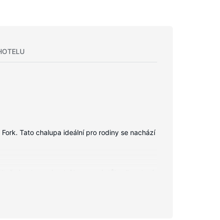
HOTELU
rk. Tato chalupa ideální pro rodiny se nachází
žitečné vybavení a služby: psací stůl, mikrovlnná