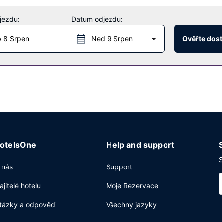
jezdu:
Datum odjezdu:
 parkování zdarma.
 8 Srpen
Ned 9 Srpen
Ověřte dos
otelsOne
Help and support
S
 nás
Support
ajitelé hotelu
Moje Rezervace
tázky a odpovědi
Všechny jazyky