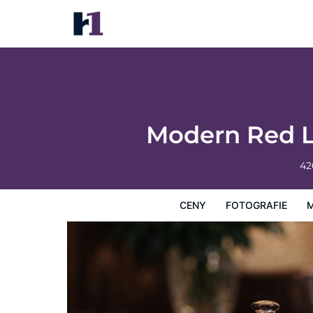
Modern Red Lodge Cabin - Walk to Broad
Ceny
Fotografie
Mapa
Hotelová zařízení
Infor
Modern Red L
42
CENY
FOTOGRAFIE