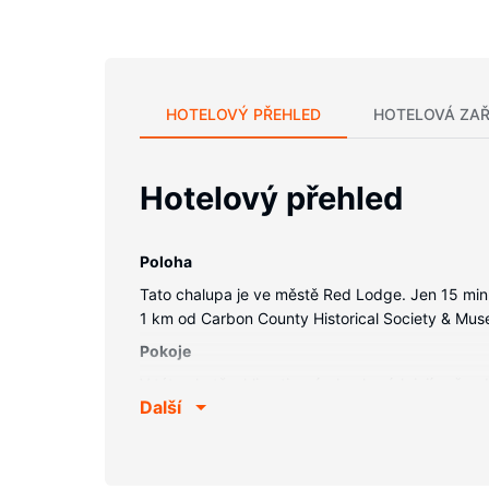
HOTELOVÝ PŘEHLED
HOTELOVÁ ZAŘ
Hotelový přehled
Poloha
Tato chalupa je ve městě Red Lodge. Jen 15 min
1 km od Carbon County Historical Society & Mu
Pokoje
V této chatě s klimatizací a kuchyní, k jejímuž v
Další
trouba a na vyžádání kolébka/dětská postýlka (
Vybavení nemovitosti
K nabídce hotelu patří bezdrátový internet zdar