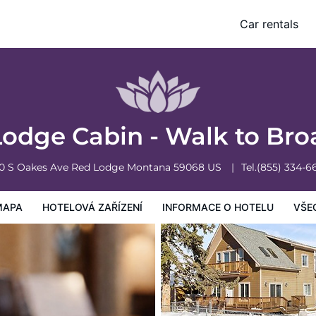
way Ave
Car rentals
mace o hotelu
Všeobecné podmínky hotelu
odge Cabin - Walk to Br
0 S Oakes Ave
Red Lodge
Montana
59068
US
Tel.
(855) 334-6
MAPA
HOTELOVÁ ZAŘÍZENÍ
INFORMACE O HOTELU
VŠE