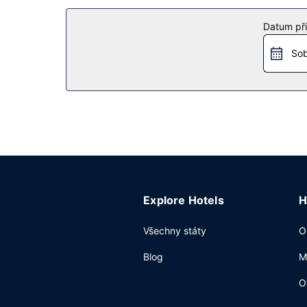
Další vybavení
Datum pří
Přímo v areálu je hostům k dispozici samostatné
Sob
Explore Hotels
H
Všechny státy
O
Blog
M
O