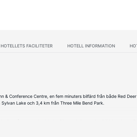
HOTELLETS FACILITETER
HOTELL INFORMATION
HO
nn & Conference Centre, en fem minuters bilfärd från både Red Dee
ån Sylvan Lake och 3,4 km från Three Mile Bend Park.
ikrovågsugn och platt-tv. Sängen i ditt rum har bäddmadrass. Grat
um med badkar/dusch, gratis toalettartiklar och hårtorkar.