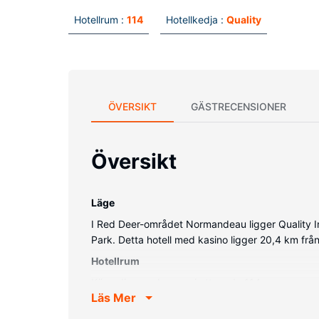
Hotellrum :
114
Hotellkedja :
Quality
ÖVERSIKT
GÄSTRECENSIONER
Översikt
Läge
I Red Deer-området Normandeau ligger Quality I
Park. Detta hotell med kasino ligger 20,4 km fr
Hotellrum
Känn dig som hemma i ett av de 114 rummen med m
Läs Mer
och kabel-tv erbjuder underhållning. Privat badr