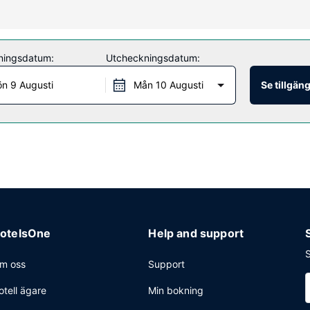
t-öppet fitnesscenter. Detta hotell har även gratis wi-fi, conciergetj
ningsdatum:
Utcheckningsdatum:
liserar sig på koreanska köket, kan du äta lunch, middag och brunch
de tider). Mingla med andra gäster - här erbjuds alla gäster gratis 
n 9 Augusti
Mån 10 Augusti
Se tillgän
 frukost serveras dagligen mot en avgift från 06.30 till 11.00.
vice, expressutcheckning och gratis dagstidningar i lobbyn. Avgiftsfri
otelsOne
Help and support
S
m oss
Support
otell ägare
Min bokning