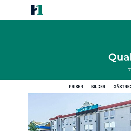
Quality Inn & Conference Cent
Priser
Bilder
Gästrecensioner
Kart
Qual
7
PRISER
BILDER
GÄSTRE