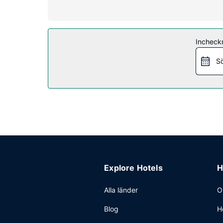
Bekvämligheter på anläggningen
Pröva lyckan på kasinot och få tillgång dygnet run
Restaurang
Incheck
På Local Croffle House, en restaurang som specia
du har tillgång till rumsservice (under begränsa
Sö
drink på en av boendets 3 barer/lounger. Komplett
Övriga bekvämligheter
Gäster har tillgång till bland annat business-ser
Explore Hotels
H
Alla länder
O
Blog
H