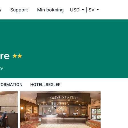
s
Support
Min bokning
USD
SV
tre
59
FORMATION
HOTELLREGLER