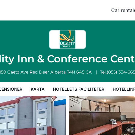
re
Car rental
a
Hotellets faciliteter
Hotellinformation
Hotellregler
ity Inn & Conference Cen
150 Gaetz Ave
Red Deer
Alberta
T4N 6A5
CA
Tel.
(855) 334-66
CENSIONER
KARTA
HOTELLETS FACILITETER
HOTELLIN