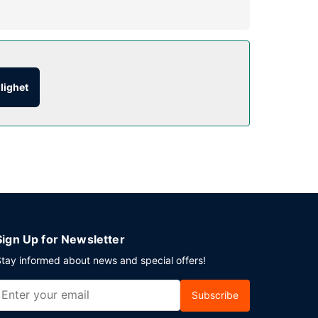
änster och en spelhall.
. Man serverar även tilltugg på ders kafé, och
mottagning på vissa dagar. Slappna av med en god
glighet
 parkering erbjuds på plats.
Sign Up for Newsletter
tay informed about news and special offers!
Subscribe