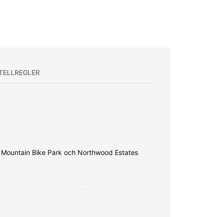
TELLREGLER
r Mountain Bike Park och Northwood Estates
is wi-fi gör att du kan hålla dig uppkopplad,