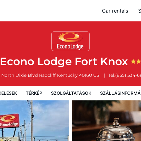
Car rentals
S
Térkép
Szolgáltatások
Szállásinformáció
A szálláshely szab
Econo Lodge Fort Knox
 North Dixie Blvd
Radcliff
Kentucky
40160
US
Tel.
(855) 334-6
KELÉSEK
TÉRKÉP
SZOLGÁLTATÁSOK
SZÁLLÁSINFORMÁ