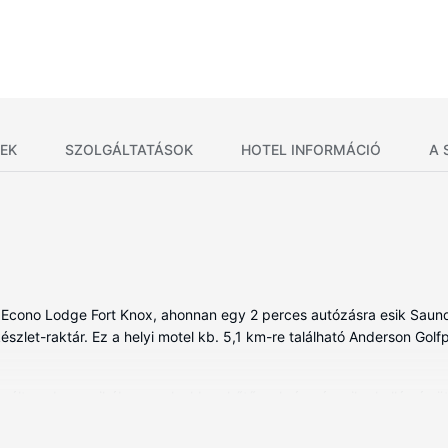
EK
SZOLGÁLTATÁSOK
HOTEL INFORMÁCIÓ
A 
i Econo Lodge Fort Knox, ahonnan egy 2 perces autózásra esik Saunde
szlet-raktár. Ez a helyi motel kb. 5,1 km-re található Anderson Golfpá
ált szoba egyikében, melyekben hűtőszekrény és mikrohullámú sütők
kezésre álló ingyenes vezeték nélküli internet-hozzáférés jóvoltából
ok, melyekben van fürdőkád vagy zuhanyzó is) felszerelései közé tart