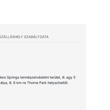
SZÁLLÁSHELY SZABÁLYZATA
rs Springs természetvédelmi terület, ill. egy 5
lya, ill. 6 km-re Thorne Park helyszíneitől.
 is található. A szórakozást síkképernyős
 pedig kapcsolatban maradhat ismerőseivel,
ozik esőzuhany és hajszárító is. A kényelmi