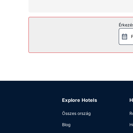
felszerelések és szolgáltatások közé tartozik író
Az ingatlanhoz tartozó felszereltség
Ha egy kicsit aktívabb időtöltésre vágyik, akko
Érkezés
Ezen kívül az egyéb szolgáltatások és létesítmé
P
Étterem
Ingyenes kontinentális reggeli reggelit szolgálna
Egyéb felszereltség
A szálláshelyen business center, gyorsított bejel
eseményt? Ez a(z) motel 375 négyzetláb (34 négy
számára ingyenes egyéni parkolás biztosított a h
Explore Hotels
H
Összes ország
R
Blog
H