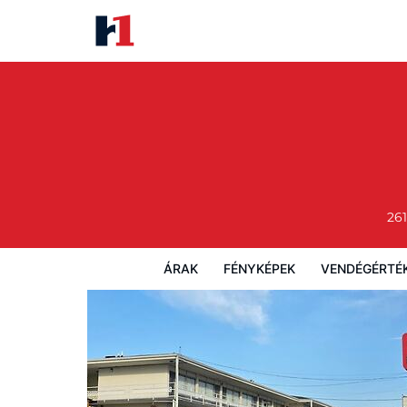
Econo Lodge Fort Knox
Árak
Fényképek
Vendégértékelések
261
ÁRAK
FÉNYKÉPEK
VENDÉGÉRTÉ