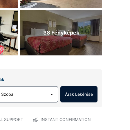
38 Fényképek
ák
1 Szoba
Árak Lekérése
AL SUPPORT
INSTANT CONFIRMATION