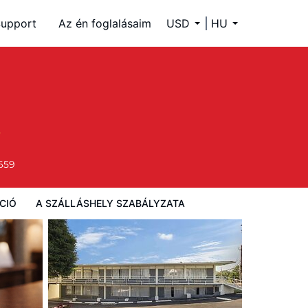
upport
Az én foglalásaim
USD
HU
ályzata
659
CIÓ
A SZÁLLÁSHELY SZABÁLYZATA