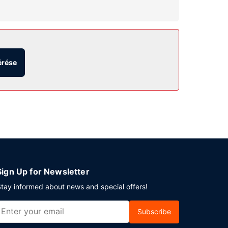
nyeket, mint például a(z) szabadtéri medence.
érése
 vehető. Radcliff városában tervez valamilyen
ülettel rendelkezik. Az autóval érkező vendégek
Sign Up for Newsletter
tay informed about news and special offers!
Subscribe