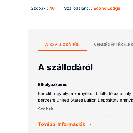
Szobák :
46
Szállodalánc: :
Econo Lodge
A SZÁLLODÁRÓL
VENDÉGÉRTÉKELÉS
A szállodáról
Elhelyezkedés
Radcliff egy olyan környékén található ez a hely
percesre United States Bullion Depository aranyké
Szobák
Helyezze magát kényelembe a(z) 46 légkondicion
További Információk
televízió és kábelcsatornák szolgálják, a rendel
barátaival. A(z) privát fürdőszoba (kizárólag az