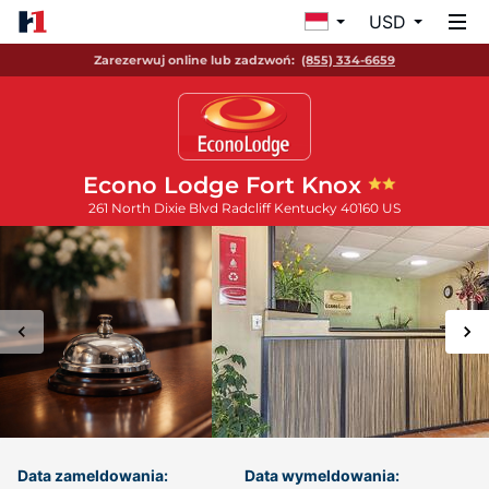
USD
Zarezerwuj online lub zadzwoń:
(855) 334-6659
Econo Lodge Fort Knox
261 North Dixie Blvd
Radcliff
Kentucky
40160
US
Data zameldowania:
Data wymeldowania: