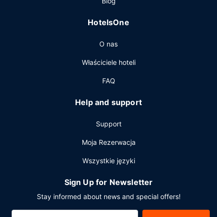
Blog
Radcliff, motel oferuje pomieszczenia konferencyjne oraz
sale konferencyjne o łącznej powierzchni 34 m kw. (375
HotelsOne
stopy kwadratowe). Udogodnienia na miejscu to bezpłatne
parkowanie samodzielne.
O nas
Właściciele hoteli
FAQ
Help and support
Support
Moja Rezerwacja
Wszystkie języki
Sign Up for Newsletter
Stay informed about news and special offers!