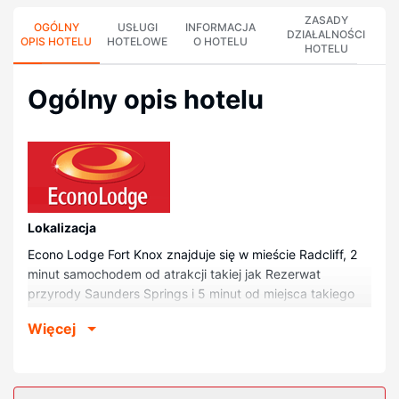
ZASADY
OGÓLNY
USŁUGI
INFORMACJA
DZIAŁALNOŚCI
OPIS HOTELU
HOTELOWE
O HOTELU
HOTELU
Ogólny opis hotelu
Lokalizacja
Econo Lodge Fort Knox znajduje się w mieście Radcliff, 2
minut samochodem od atrakcji takiej jak Rezerwat
przyrody Saunders Springs i 5 minut od miejsca takiego
jak United States Bullion Depository. Motel znajduje się 5,1
Więcej
km od atrakcji takiej jak Pole Golfowe Anderson i 6 km od
miejsca takiego jak Park Thorne.
Pokoje