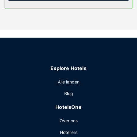
Algemene voorziening
Profiteer van fitnessfaciliteiten of maak gebruik van gratis
wifi of conciërgeservices.
Restaurant
Ga iets eten bij 中餐厅, een van de 2 restaurants van dit
hotel, of blijf lekker binnen en profiteer van de roomservice
(beperkte tijden). Bestel je favoriete drankje in een
bar/lounge. Dagelijks kun je tegen betaling genieten van
een lekker ontbijtbuffet, dat geserveerd wordt van 06.30
Explore Hotels
uur tot 10.30 uur.
Overige voorzieningen
Alle landen
Enkele van de voorzieningen zijn een
Blog
stomerij/wasserijservice, een 24-uurs receptie en meertalig
personeel. Dit hotel beschikt over 2 vergaderruimtes. Ter
HotelsOne
plaatse heb je gratis parkeerplaatsen.
Over ons
Hoteliers