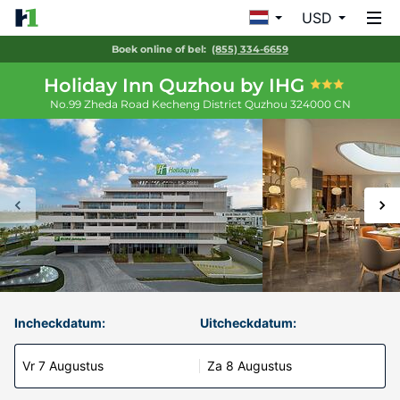
USD
Boek online of bel:
(855) 334-6659
Holiday Inn Quzhou by IHG
No.99 Zheda Road Kecheng District
Quzhou
324000
CN
Incheckdatum:
Uitcheckdatum:
Vr 7 Augustus
Za 8 Augustus